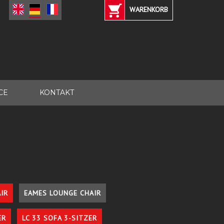
WARENKORB
CE
KONTAKT
IR
EAMES LOUNGE CHAIR
ER
LC 33 SOFA 3-SITZER