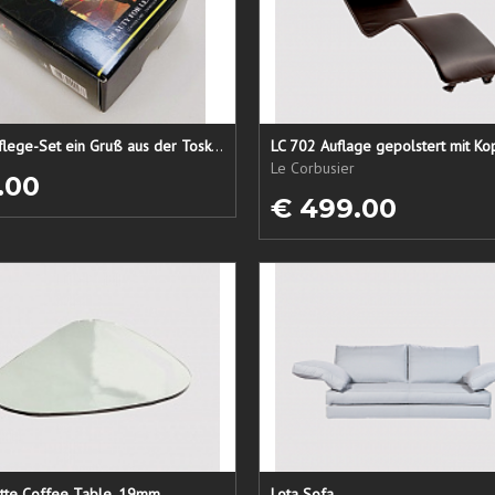
Lederpflege-Set ein Gruß aus der Toskana...
LC 702 Auflage gepolstert mit Ko
Le Corbusier
.00
€ 499.00
atte Coffee Table, 19mm
Lota Sofa