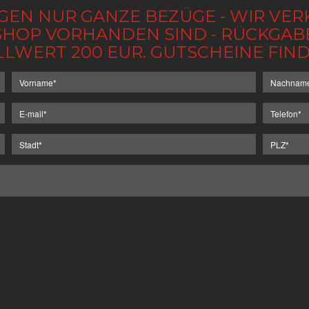
GEN NUR GANZE BEZÜGE - WIR VER
IM SHOP VORHANDEN SIND - RÜCKGA
LLWERT 200 EUR. GUTSCHEINE FI