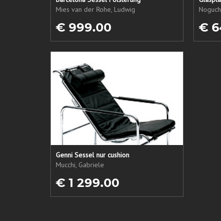
Mies van der Rohe, Ludwig
Noguchi
€ 999.00
€ 6
Genni Sessel nur cushion
Mucchi, Gabriele
€ 1 299.00