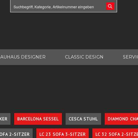
AUHAUS DESIGNER
CLASSIC DESIGN
SERVI
KER
BARCELONA SESSEL
CESCA STUHL
DIAMOND CHA
SOFA 2-SITZER
LC 23 SOFA 3-SITZER
LC 32 SOFA 2-SITZ