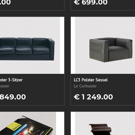
.00
€ 699.00
ster 3-Sitzer
LC3 Polster Sessel
usier
Le Corbusier
 849.00
€ 1 249.00