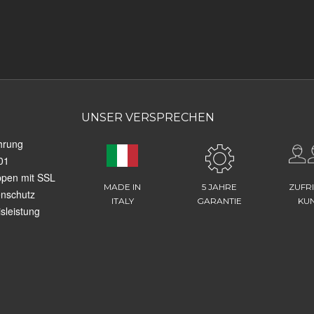
UNSER VERSPRECHEN
hrung
01
ppen mit SSL
MADE IN
5 JAHRE
ZUFR
enschutz
ITALY
GARANTIE
KU
sleistung