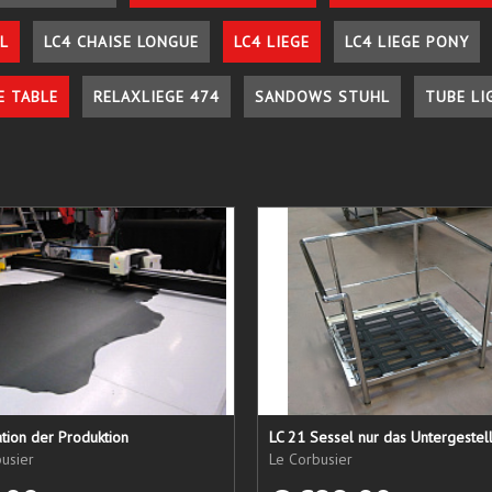
L
LC4 CHAISE LONGUE
LC4 LIEGE
LC4 LIEGE PONY
E TABLE
RELAXLIEGE 474
SANDOWS STUHL
TUBE LI
tion der Produktion
usier
Le Corbusier