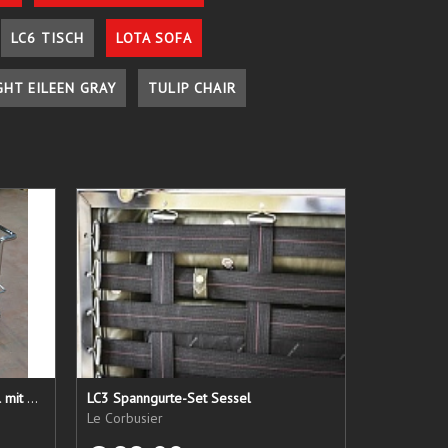
LC6 TISCH
LOTA SOFA
GHT EILEEN GRAY
TULIP CHAIR
LC 21 Sessel nur das Untergestell mit elastischen Straps
LC3 Spanngurte-Set Sessel
Le Corbusier