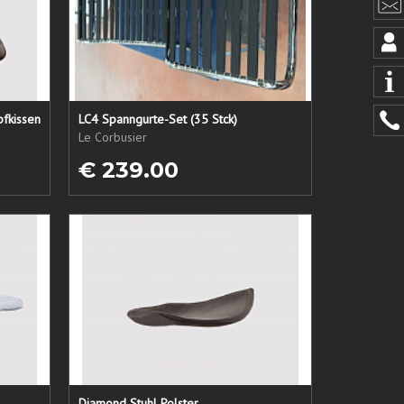
pfkissen
LC4 Spanngurte-Set (35 Stck)
Le Corbusier
€ 239.00
Diamond Stuhl Polster