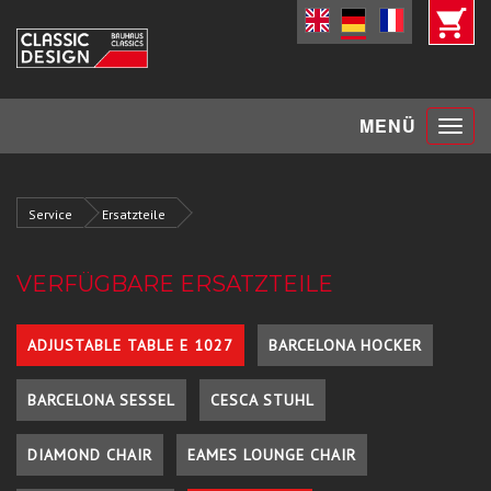
Toggle
MENÜ
navigat
Service
Ersatzteile
VERFÜGBARE ERSATZTEILE
ADJUSTABLE TABLE E 1027
BARCELONA HOCKER
BARCELONA SESSEL
CESCA STUHL
DIAMOND CHAIR
EAMES LOUNGE CHAIR