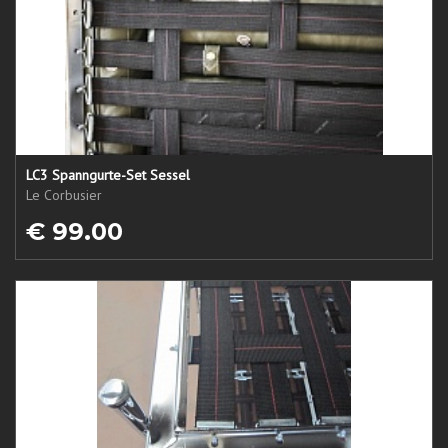
LC3 Spanngurte-Set Sessel
Le Corbusier
€ 99.00