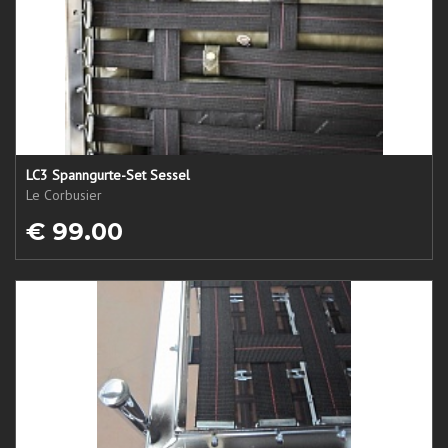
LC3 Spanngurte-Set Sessel
Le Corbusier
€ 99.00