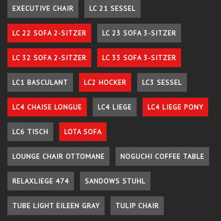
EXECUTIVE CHAIR
LC 21 SESSEL
LC 22 SOFA 2-SITZER
LC 23 SOFA 3-SITZER
LC 32 SOFA 2-SITZER
LC 33 SOFA 3-SITZER
LC1 BASCULANT
LC2 HOCKER
LC3 SESSEL
LC4 CHAISE LONGUE
LC4 LIEGE
LC4 LIEGE PONY
LC6 TISCH
LOTA SOFA
LOUNGE CHAIR OTTOMANE
NOGUCHI COFFEE TABLE
RELAXLIEGE 474
SANDOWS STUHL
TUBE LIGHT EILEEN GRAY
TULIP CHAIR