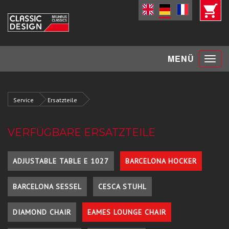
Toggle
MENÜ
navigat
Service
Ersatzteile
VERFÜGBARE ERSATZTEILE
ADJUSTABLE TABLE E 1027
BARCELONA HOCKER
BARCELONA SESSEL
CESCA STUHL
DIAMOND CHAIR
EAMES LOUNGE CHAIR