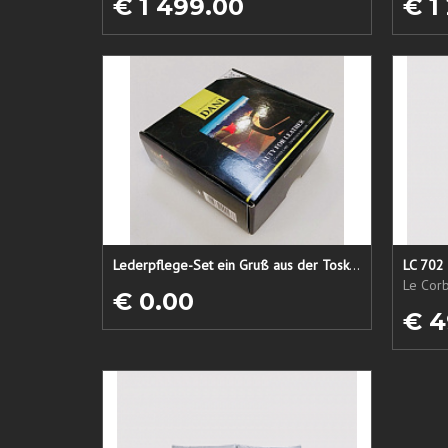
€ 1 499.00
€ 1
Lederpflege-Set ein Gruß aus der Toskana...
LC 702 
Le Corb
€ 0.00
€ 4