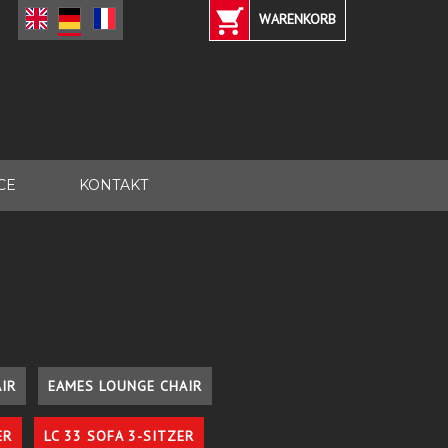
WARENKORB
CE
KONTAKT
IR
EAMES LOUNGE CHAIR
ER
LC 33 SOFA 3-SITZER