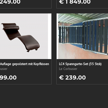
 249.00
€ 1 849.00
Auflage gepolstert mit Kopfkissen
LC4 Spanngurte-Set (35 Stck)
usier
Le Corbusier
99.00
€ 239.00