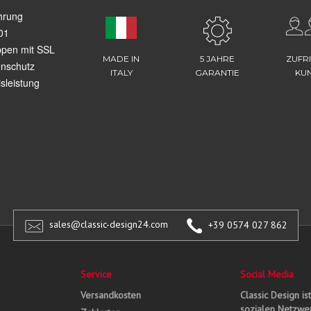
hrung
01
ppen mit SSL
MADE IN
5 JAHRE
ZUFR
enschutz
ITALY
GARANTIE
KU
sleistung
sales@classic-design24.com
+39 0574 027 862
Service
Social Media
Versandkosten
Classic Design is
sozialen Netzwer