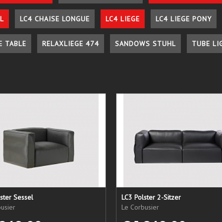
L
LC4 CHAISE LONGUE
LC4 LIEGE
LC4 LIEGE PONY
E TABLE
RELAXLIEGE 474
SANDOWS STUHL
TUBE LI
ster Sessel
LC3 Polster 2-Sitzer
usier
Le Corbusier