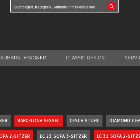
AUHAUS DESIGNER
CLASSIC DESIGN
SERVI
KER
BARCELONA SESSEL
CESCA STUHL
DIAMOND CHA
SOFA 2-SITZER
LC 23 SOFA 3-SITZER
LC 32 SOFA 2-SITZ