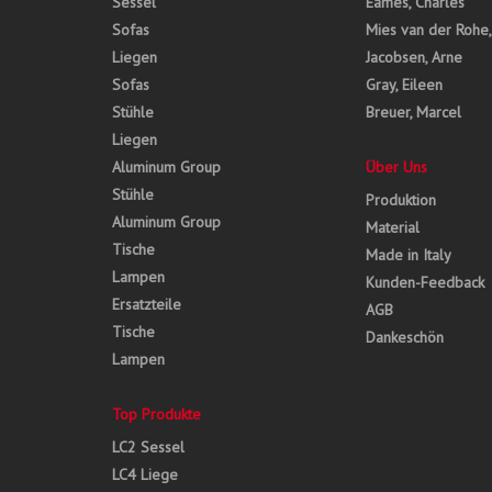
Sessel
Eames, Charles
Sofas
Mies van der Rohe
Liegen
Jacobsen, Arne
Sofas
Gray, Eileen
Stühle
Breuer, Marcel
Liegen
Aluminum Group
Über Uns
Stühle
Produktion
Aluminum Group
Material
Tische
Made in Italy
Lampen
Kunden-Feedback
Ersatzteile
AGB
Tische
Dankeschön
Lampen
Top Produkte
LC2 Sessel
LC4 Liege