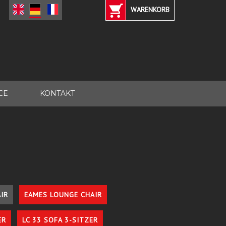
WARENKORB
CE
KONTAKT
IR
EAMES LOUNGE CHAIR
ER
LC 33 SOFA 3-SITZER