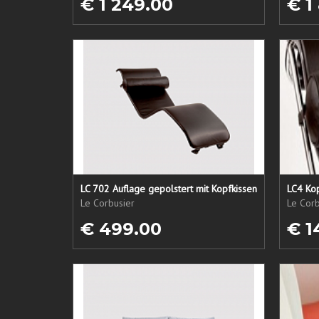
€ 1 249.00
€ 1
LC 702 Auflage gepolstert mit Kopfkissen
LC4 Kop
Le Corbusier
Le Corb
€ 499.00
€ 1