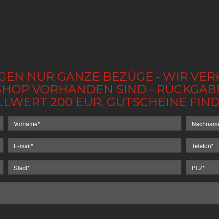
GEN NUR GANZE BEZÜGE - WIR VER
IM SHOP VORHANDEN SIND - RÜCKGA
LLWERT 200 EUR. GUTSCHEINE FI