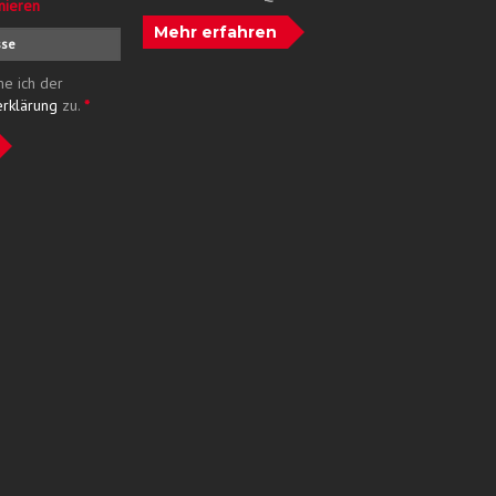
nieren
Mehr erfahren
me ich der
erklärung
zu.
*