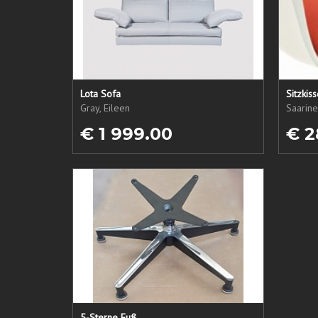
Lota Sofa
Sitzkis
Gray, Eileen
Saarine
€ 1 999.00
€ 2
5-Sterne Fuß