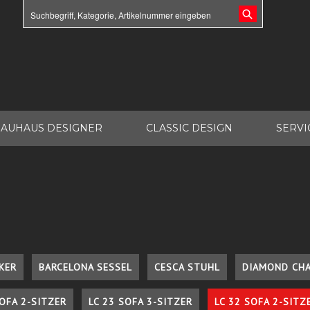
AUHAUS DESIGNER
CLASSIC DESIGN
SERVI
KER
BARCELONA SESSEL
CESCA STUHL
DIAMOND CHA
SOFA 2-SITZER
LC 23 SOFA 3-SITZER
LC 32 SOFA 2-SITZ