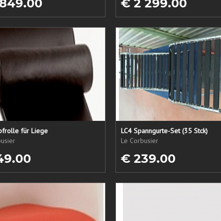
 849.00
€ 2 299.00
frolle für Liege
LC4 Spanngurte-Set (35 Stck)
usier
Le Corbusier
49.00
€ 239.00