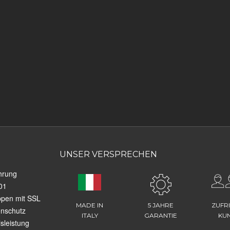
UNSER VERSPRECHEN
hrung
01
ppen mit SSL
MADE IN
5 JAHRE
ZUFR
enschutz
ITALY
GARANTIE
KU
sleistung