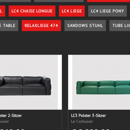
L
LC4 CHAISE LONGUE
LC4 LIEGE
LC4 LIEGE PONY
E TABLE
RELAXLIEGE 474
SANDOWS STUHL
TUBE LI
ster 2-Sitzer
LC3 Polster 3-Sitzer
usier
Le Corbusier