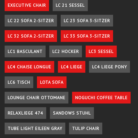
EXECUTIVE CHAIR
LC 21 SESSEL
LC 22 SOFA 2-SITZER
LC 23 SOFA 3-SITZER
LC 32 SOFA 2-SITZER
LC 33 SOFA 3-SITZER
LC1 BASCULANT
LC2 HOCKER
LC3 SESSEL
LC4 CHAISE LONGUE
LC4 LIEGE
LC4 LIEGE PONY
LC6 TISCH
LOTA SOFA
LOUNGE CHAIR OTTOMANE
NOGUCHI COFFEE TABLE
RELAXLIEGE 474
SANDOWS STUHL
TUBE LIGHT EILEEN GRAY
TULIP CHAIR