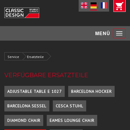
Toggle
MENÜ
navigat
Service
Ersatzteile
VERFÜGBARE ERSATZTEILE
ADJUSTABLE TABLE E 1027
BARCELONA HOCKER
BARCELONA SESSEL
CESCA STUHL
DIAMOND CHAIR
EAMES LOUNGE CHAIR