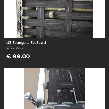
LC3 Spanngurte-Set Sessel
Le Corbusier
€ 99.00