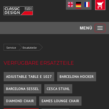
Toggle
MENÜ
navigat
Service
Ersatzteile
VERFÜGBARE ERSATZTEILE
ADJUSTABLE TABLE E 1027
BARCELONA HOCKER
BARCELONA SESSEL
CESCA STUHL
DIAMOND CHAIR
EAMES LOUNGE CHAIR