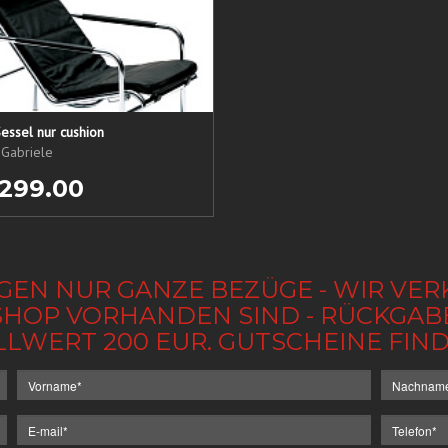
essel nur cushion
 Gabriele
 299.00
GEN NUR GANZE BEZÜGE - WIR VER
IM SHOP VORHANDEN SIND - RÜCKGA
LLWERT 200 EUR. GUTSCHEINE FI