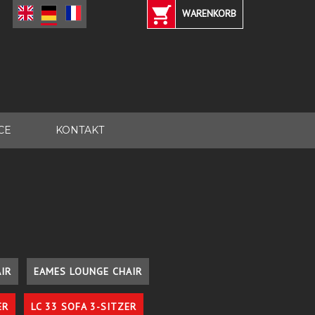
WARENKORB
CE
KONTAKT
IR
EAMES LOUNGE CHAIR
ER
LC 33 SOFA 3-SITZER