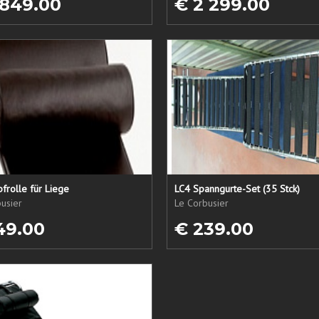
 849.00
€ 2 299.00
frolle für Liege
LC4 Spanngurte-Set (35 Stck)
usier
Le Corbusier
49.00
€ 239.00