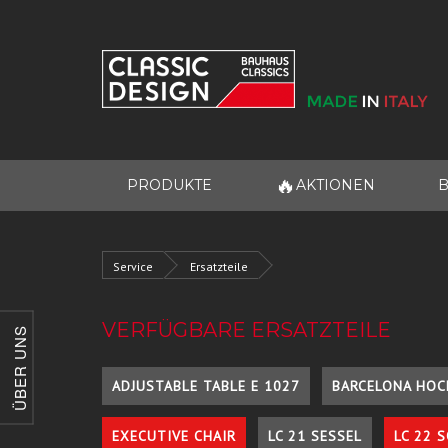
🔥
PRODUKTE
AKTIONEN
B
Service
Ersatzteile
VERFÜGBARE ERSATZTEILE
ÜBER UNS
ADJUSTABLE TABLE E 1027
BARCELONA HOC
EXECUTIVE CHAIR
LC 21 SESSEL
LC 22 