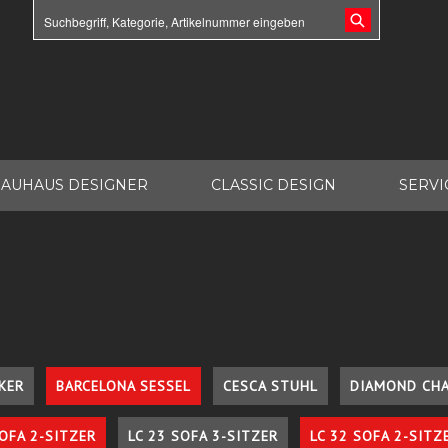
AUHAUS DESIGNER
CLASSIC DESIGN
SERVI
KER
BARCELONA SESSEL
CESCA STUHL
DIAMOND CHA
SOFA 2-SITZER
LC 23 SOFA 3-SITZER
LC 32 SOFA 2-SITZ