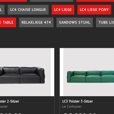
L
LC4 CHAISE LONGUE
LC4 LIEGE
LC4 LIEGE PONY
E TABLE
RELAXLIEGE 474
SANDOWS STUHL
TUBE LI
ster 2-Sitzer
LC3 Polster 3-Sitzer
usier
Le Corbusier