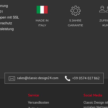
hrung
01
ppen mit SSL
MADE IN
5 JAHRE
ZUFR
enschutz
ITALY
GARANTIE
KU
sleistung
sales@classic-design24.com
+39 0574 027 862
Service
Social Media
Versandkosten
Classic Design is
sozialen Netzwer