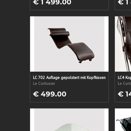
€ 1 499.00
€ 1
LC 702 Auflage gepolstert mit Kopfkissen
LC4 Kop
Le Corbusier
Le Corb
€ 499.00
€ 1