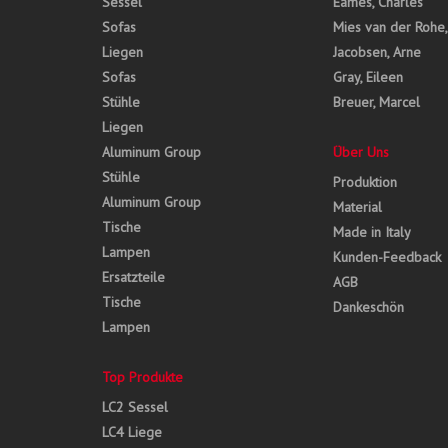
Sessel
Eames, Charles
Sofas
Mies van der Rohe
Liegen
Jacobsen, Arne
Sofas
Gray, Eileen
Stühle
Breuer, Marcel
Liegen
Aluminum Group
Über Uns
Stühle
Produktion
Aluminum Group
Material
Tische
Made in Italy
Lampen
Kunden-Feedback
Ersatzteile
AGB
Tische
Dankeschön
Lampen
Top Produkte
LC2 Sessel
LC4 Liege