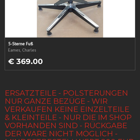
5-Sterne Fuß
Eames, Charles
€ 369.00
ERSATZTEILE - POLSTERUNGEN
NUR GANZE BEZÜGE - WIR
VERKAUFEN KEINE EINZELTEILE
& KLEINTEILE - NUR DIE IM SHOP
VORHANDEN SIND - RÜCKGABE
DER WARE NICHT MÖGLICH -