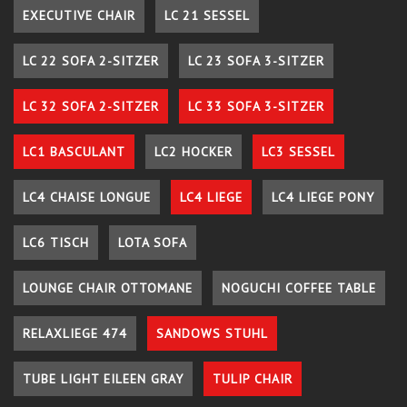
EXECUTIVE CHAIR
LC 21 SESSEL
LC 22 SOFA 2-SITZER
LC 23 SOFA 3-SITZER
LC 32 SOFA 2-SITZER
LC 33 SOFA 3-SITZER
LC1 BASCULANT
LC2 HOCKER
LC3 SESSEL
LC4 CHAISE LONGUE
LC4 LIEGE
LC4 LIEGE PONY
LC6 TISCH
LOTA SOFA
LOUNGE CHAIR OTTOMANE
NOGUCHI COFFEE TABLE
RELAXLIEGE 474
SANDOWS STUHL
TUBE LIGHT EILEEN GRAY
TULIP CHAIR