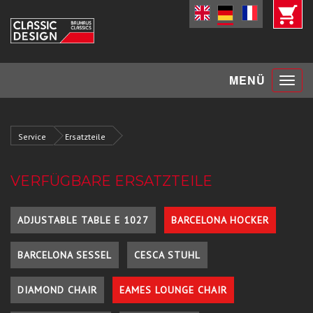
Toggle
MENÜ
navigat
Service
Ersatzteile
VERFÜGBARE ERSATZTEILE
ADJUSTABLE TABLE E 1027
BARCELONA HOCKER
BARCELONA SESSEL
CESCA STUHL
DIAMOND CHAIR
EAMES LOUNGE CHAIR