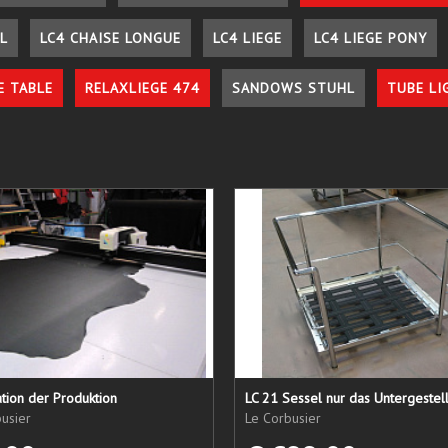
L
LC4 CHAISE LONGUE
LC4 LIEGE
LC4 LIEGE PONY
E TABLE
RELAXLIEGE 474
SANDOWS STUHL
TUBE LI
tion der Produktion
usier
Le Corbusier