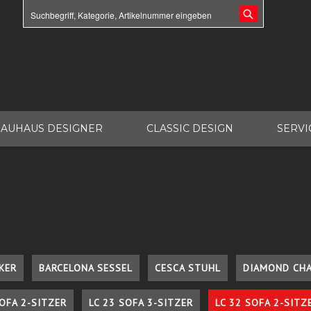
AUHAUS DESIGNER
CLASSIC DESIGN
SERVI
KER
BARCELONA SESSEL
CESCA STUHL
DIAMOND CHA
SOFA 2-SITZER
LC 23 SOFA 3-SITZER
LC 32 SOFA 2-SITZ