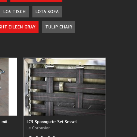
LC6 TISCH
LOTA SOFA
GHT EILEEN GRAY
TULIP CHAIR
LC 21 Sessel nur das Untergestell mit elastischen Straps
LC3 Spanngurte-Set Sessel
Le Corbusier