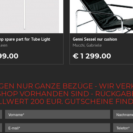
p spare part for Tube Light
Genni Sessel nur cushion
ileen
Mucchi, Gabriele
99.00
€ 1 299.00
GEN NUR GANZE BEZÜGE - WIR VER
IM SHOP VORHANDEN SIND - RÜCKGA
LLWERT 200 EUR. GUTSCHEINE FI