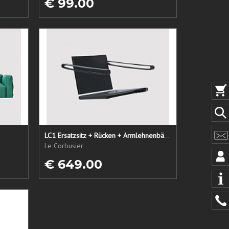
€ 99.00
LC1 Ersatzsitz + Rücken + Armlehnenbänder
Le Corbusier
€ 649.00