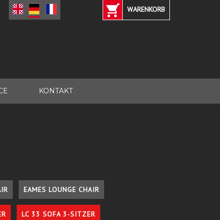
WARENKORB
CE
KONTAKT
IR
EAMES LOUNGE CHAIR
ER
LC 33 SOFA 3-SITZER