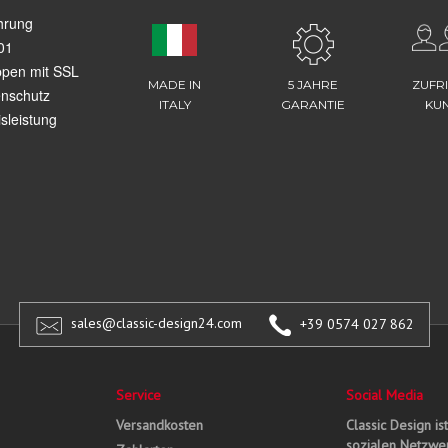
hrung
01
ppen mit SSL
MADE IN
5 JAHRE
ZUFR
enschutz
ITALY
GARANTIE
KU
sleistung
sales@classic-design24.com
+39 0574 027 862
Service
Social Media
Versandkosten
Classic Design is
sozialen Netzwer