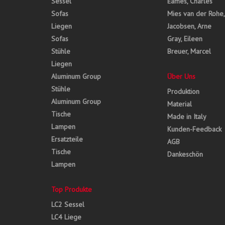
Sessel
Eames, Charles
Sofas
Mies van der Rohe
Liegen
Jacobsen, Arne
Sofas
Gray, Eileen
Stühle
Breuer, Marcel
Liegen
Aluminum Group
Über Uns
Stühle
Produktion
Aluminum Group
Material
Tische
Made in Italy
Lampen
Kunden-Feedback
Ersatzteile
AGB
Tische
Dankeschön
Lampen
Top Produkte
LC2 Sessel
LC4 Liege