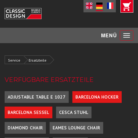
Toggle
MENÜ
navigat
Service
Ersatzteile
VERFÜGBARE ERSATZTEILE
ADJUSTABLE TABLE E 1027
BARCELONA HOCKER
BARCELONA SESSEL
CESCA STUHL
DIAMOND CHAIR
EAMES LOUNGE CHAIR