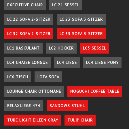
EXECUTIVE CHAIR
LC 21 SESSEL
LC 22 SOFA 2-SITZER
LC 23 SOFA 3-SITZER
LC 32 SOFA 2-SITZER
LC 33 SOFA 3-SITZER
LC1 BASCULANT
LC2 HOCKER
LC3 SESSEL
LC4 CHAISE LONGUE
LC4 LIEGE
LC4 LIEGE PONY
LC6 TISCH
LOTA SOFA
LOUNGE CHAIR OTTOMANE
NOGUCHI COFFEE TABLE
RELAXLIEGE 474
SANDOWS STUHL
TUBE LIGHT EILEEN GRAY
TULIP CHAIR