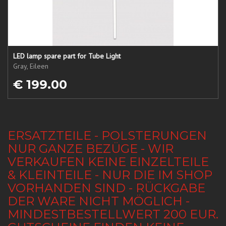
LED lamp spare part for Tube Light
Gray, Eileen
€ 199.00
ERSATZTEILE - POLSTERUNGEN
NUR GANZE BEZÜGE - WIR
VERKAUFEN KEINE EINZELTEILE
& KLEINTEILE - NUR DIE IM SHOP
VORHANDEN SIND - RÜCKGABE
DER WARE NICHT MÖGLICH -
MINDESTBESTELLWERT 200 EUR.