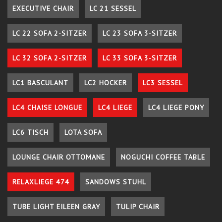
EXECUTIVE CHAIR
LC 21 SESSEL
LC 22 SOFA 2-SITZER
LC 23 SOFA 3-SITZER
LC 32 SOFA 2-SITZER
LC 33 SOFA 3-SITZER
LC1 BASCULANT
LC2 HOCKER
LC3 SESSEL
LC4 CHAISE LONGUE
LC4 LIEGE
LC4 LIEGE PONY
LC6 TISCH
LOTA SOFA
LOUNGE CHAIR OTTOMANE
NOGUCHI COFFEE TABLE
RELAXLIEGE 474
SANDOWS STUHL
TUBE LIGHT EILEEN GRAY
TULIP CHAIR