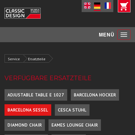
Toggle
MENÜ
navigat
Service
Ersatzteile
VERFÜGBARE ERSATZTEILE
ADJUSTABLE TABLE E 1027
BARCELONA HOCKER
BARCELONA SESSEL
CESCA STUHL
DIAMOND CHAIR
EAMES LOUNGE CHAIR