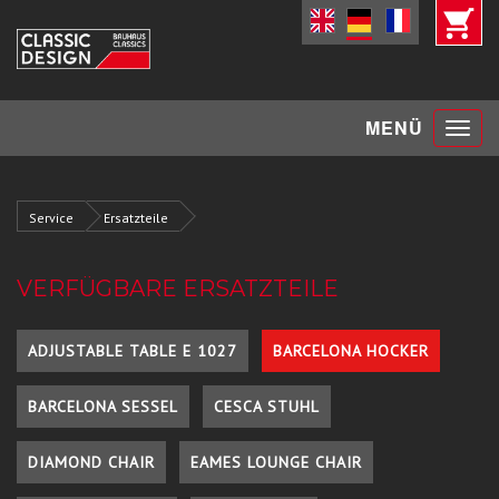
Toggle
MENÜ
navigat
Service
Ersatzteile
VERFÜGBARE ERSATZTEILE
ADJUSTABLE TABLE E 1027
BARCELONA HOCKER
BARCELONA SESSEL
CESCA STUHL
DIAMOND CHAIR
EAMES LOUNGE CHAIR