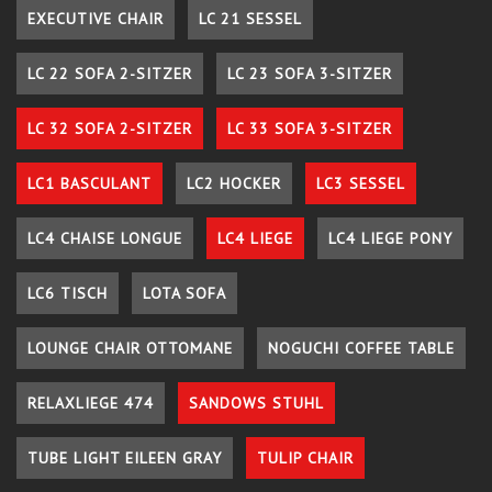
EXECUTIVE CHAIR
LC 21 SESSEL
LC 22 SOFA 2-SITZER
LC 23 SOFA 3-SITZER
LC 32 SOFA 2-SITZER
LC 33 SOFA 3-SITZER
LC1 BASCULANT
LC2 HOCKER
LC3 SESSEL
LC4 CHAISE LONGUE
LC4 LIEGE
LC4 LIEGE PONY
LC6 TISCH
LOTA SOFA
LOUNGE CHAIR OTTOMANE
NOGUCHI COFFEE TABLE
RELAXLIEGE 474
SANDOWS STUHL
TUBE LIGHT EILEEN GRAY
TULIP CHAIR