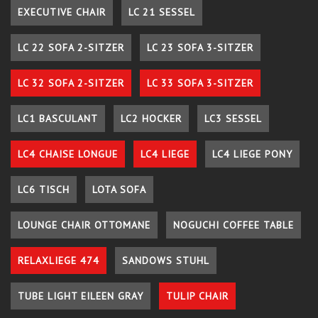
EXECUTIVE CHAIR
LC 21 SESSEL
LC 22 SOFA 2-SITZER
LC 23 SOFA 3-SITZER
LC 32 SOFA 2-SITZER
LC 33 SOFA 3-SITZER
LC1 BASCULANT
LC2 HOCKER
LC3 SESSEL
LC4 CHAISE LONGUE
LC4 LIEGE
LC4 LIEGE PONY
LC6 TISCH
LOTA SOFA
LOUNGE CHAIR OTTOMANE
NOGUCHI COFFEE TABLE
RELAXLIEGE 474
SANDOWS STUHL
TUBE LIGHT EILEEN GRAY
TULIP CHAIR