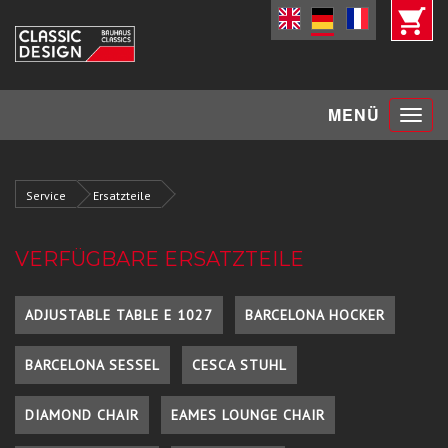
Toggle
MENÜ
navigat
Service
Ersatzteile
VERFÜGBARE ERSATZTEILE
ADJUSTABLE TABLE E 1027
BARCELONA HOCKER
BARCELONA SESSEL
CESCA STUHL
DIAMOND CHAIR
EAMES LOUNGE CHAIR