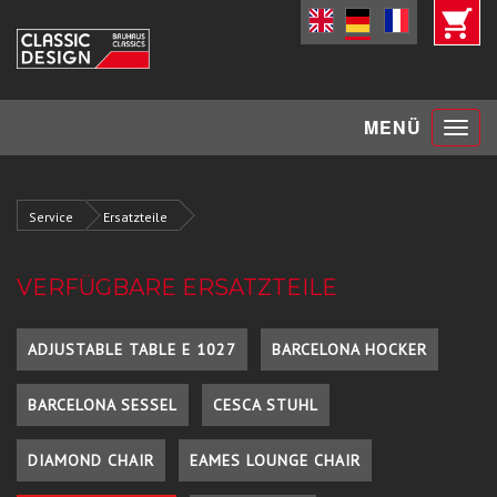
Toggle
MENÜ
navigat
Service
Ersatzteile
VERFÜGBARE ERSATZTEILE
ADJUSTABLE TABLE E 1027
BARCELONA HOCKER
BARCELONA SESSEL
CESCA STUHL
DIAMOND CHAIR
EAMES LOUNGE CHAIR