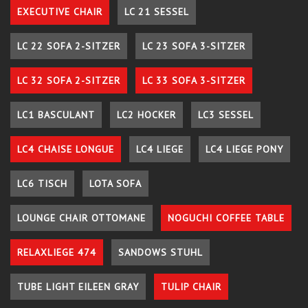
EXECUTIVE CHAIR
LC 21 SESSEL
LC 22 SOFA 2-SITZER
LC 23 SOFA 3-SITZER
LC 32 SOFA 2-SITZER
LC 33 SOFA 3-SITZER
LC1 BASCULANT
LC2 HOCKER
LC3 SESSEL
LC4 CHAISE LONGUE
LC4 LIEGE
LC4 LIEGE PONY
LC6 TISCH
LOTA SOFA
LOUNGE CHAIR OTTOMANE
NOGUCHI COFFEE TABLE
RELAXLIEGE 474
SANDOWS STUHL
TUBE LIGHT EILEEN GRAY
TULIP CHAIR