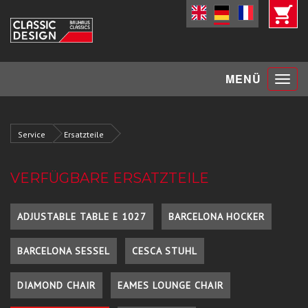
Toggle
MENÜ
navigat
Service
Ersatzteile
VERFÜGBARE ERSATZTEILE
ADJUSTABLE TABLE E 1027
BARCELONA HOCKER
BARCELONA SESSEL
CESCA STUHL
DIAMOND CHAIR
EAMES LOUNGE CHAIR