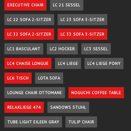
EXECUTIVE CHAIR
LC 21 SESSEL
LC 22 SOFA 2-SITZER
LC 23 SOFA 3-SITZER
LC 32 SOFA 2-SITZER
LC 33 SOFA 3-SITZER
LC1 BASCULANT
LC2 HOCKER
LC3 SESSEL
LC4 CHAISE LONGUE
LC4 LIEGE
LC4 LIEGE PONY
LC6 TISCH
LOTA SOFA
LOUNGE CHAIR OTTOMANE
NOGUCHI COFFEE TABLE
RELAXLIEGE 474
SANDOWS STUHL
TUBE LIGHT EILEEN GRAY
TULIP CHAIR