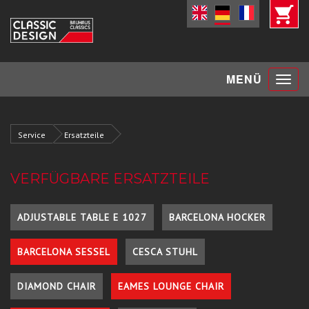
Toggle
MENÜ
navigat
Service
Ersatzteile
VERFÜGBARE ERSATZTEILE
ADJUSTABLE TABLE E 1027
BARCELONA HOCKER
BARCELONA SESSEL
CESCA STUHL
DIAMOND CHAIR
EAMES LOUNGE CHAIR