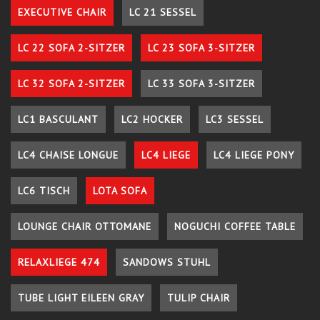
EXECUTIVE CHAIR
LC 21 SESSEL
LC 22 SOFA 2-SITZER
LC 23 SOFA 3-SITZER
LC 32 SOFA 2-SITZER
LC 33 SOFA 3-SITZER
LC1 BASCULANT
LC2 HOCKER
LC3 SESSEL
LC4 CHAISE LONGUE
LC4 LIEGE
LC4 LIEGE PONY
LC6 TISCH
LOTA SOFA
LOUNGE CHAIR OTTOMANE
NOGUCHI COFFEE TABLE
RELAXLIEGE 474
SANDOWS STUHL
TUBE LIGHT EILEEN GRAY
TULIP CHAIR