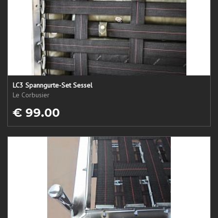
LC3 Spanngurte-Set Sessel
Le Corbusier
€ 99.00