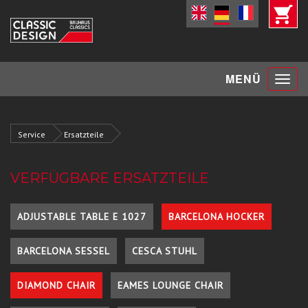
Toggle
MENÜ
navigat
Service
Ersatzteile
VERFÜGBARE ERSATZTEILE
ADJUSTABLE TABLE E 1027
BARCELONA HOCKER
BARCELONA SESSEL
CESCA STUHL
DIAMOND CHAIR
EAMES LOUNGE CHAIR