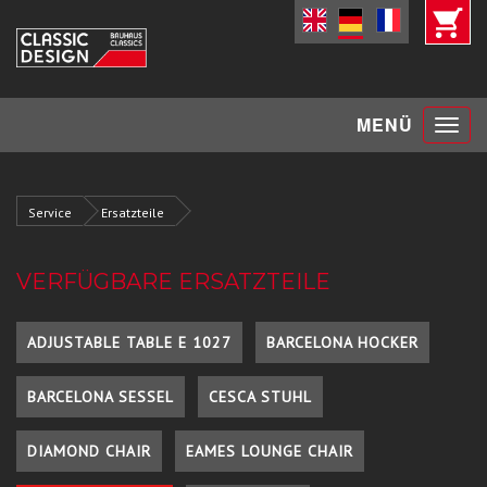
Toggle
MENÜ
navigat
Service
Ersatzteile
VERFÜGBARE ERSATZTEILE
ADJUSTABLE TABLE E 1027
BARCELONA HOCKER
BARCELONA SESSEL
CESCA STUHL
DIAMOND CHAIR
EAMES LOUNGE CHAIR