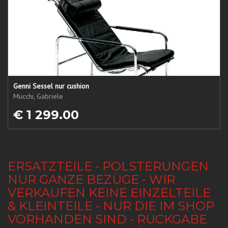
Genni Sessel nur cushion
Mucchi, Gabriele
€ 1 299.00
ERSATZTEILE - POLSTERUNGEN
NUR GANZE BEZÜGE - WIR
VERKAUFEN KEINE EINZELTEILE
& KLEINTEILE - NUR DIE IM SHOP
VORHANDEN SIND - RÜCKGABE