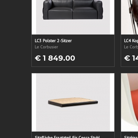
LC3 Polster 2-Sitzer
LC4 Kop
Le Corbusier
Le Corb
€ 1 849.00
€ 1
Sitzfläche Ersatzteil für Cesca Stuhl
Sitzkis