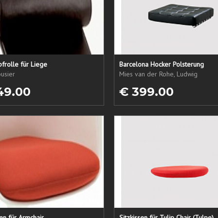
frolle für Liege
Barcelona Hocker Polsterung
usier
Mies van der Rohe, Ludwig
49.00
€ 399.00
sen für Armchair
Sitzkissen für Tulip Chair (Tulpe)