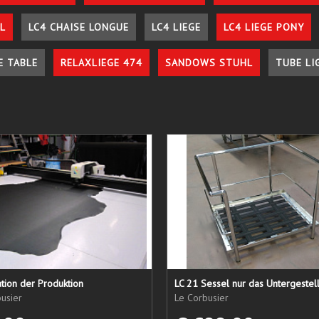
L
LC4 CHAISE LONGUE
LC4 LIEGE
LC4 LIEGE PONY
E TABLE
RELAXLIEGE 474
SANDOWS STUHL
TUBE LI
tion der Produktion
usier
Le Corbusier