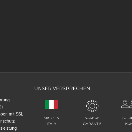
UNSER VERSPRECHEN
hrung
01
ppen mit SSL
MADE IN
5 JAHRE
ZUFR
enschutz
ITALY
GARANTIE
KU
sleistung