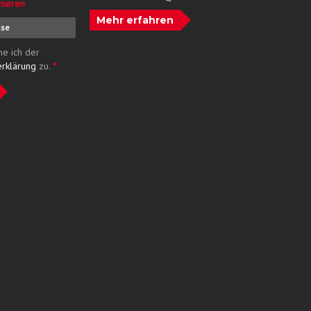
nieren
Mehr erfahren
me ich der
erklärung
zu.
*