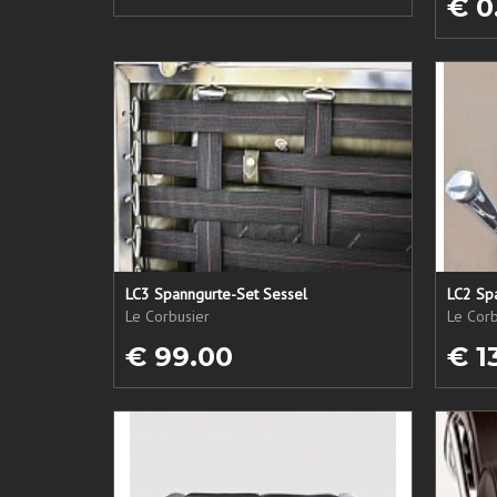
€ 0
LC3 Spanngurte-Set Sessel
LC2 Sp
Le Corbusier
Le Corb
€ 99.00
€ 1