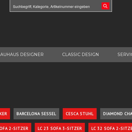
AUHAUS DESIGNER
CLASSIC DESIGN
SERVI
KER
BARCELONA SESSEL
CESCA STUHL
DIAMOND CHA
SOFA 2-SITZER
LC 23 SOFA 3-SITZER
LC 32 SOFA 2-SITZ