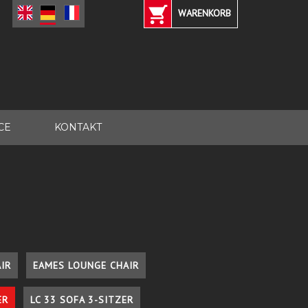
WARENKORB
CE
KONTAKT
IR
EAMES LOUNGE CHAIR
ER
LC 33 SOFA 3-SITZER