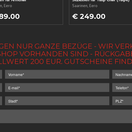
n, Eero
Saarinen, Eero
89.00
€ 249.00
GEN NUR GANZE BEZÜGE - WIR VER
IM SHOP VORHANDEN SIND - RÜCKGA
LLWERT 200 EUR. GUTSCHEINE FI