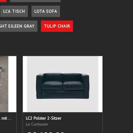
LC6 TISCH
LOTA SOFA
GHT EILEEN GRAY
TULIP CHAIR
LC 21 Sessel nur das Untergestell mit elastischen Straps
LC2 Polster 2-Sitzer
Le Corbusier