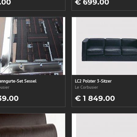
.00
€ 699.00
anngurte-Set Sessel
LC2 Polster 3-Sitzer
usier
Le Corbusier
39.00
€ 1 849.00