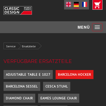
Toggle
MENÜ
navigat
Service
Ersatzteile
VERFÜGBARE ERSATZTEILE
ADJUSTABLE TABLE E 1027
BARCELONA HOCKER
BARCELONA SESSEL
CESCA STUHL
DIAMOND CHAIR
EAMES LOUNGE CHAIR