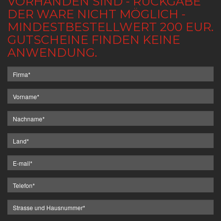
VORHANDEN SIND - RÜCKGABE
DER WARE NICHT MÖGLICH -
MINDESTBESTELLWERT 200 EUR.
GUTSCHEINE FINDEN KEINE
ANWENDUNG.