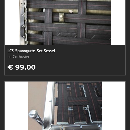
LC3 Spanngurte-Set Sessel
Le Corbusier
€ 99.00