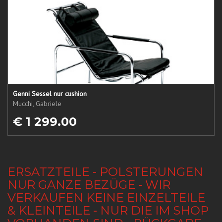
Genni Sessel nur cushion
Mucchi, Gabriele
€ 1 299.00
ERSATZTEILE - POLSTERUNGEN
NUR GANZE BEZÜGE - WIR
VERKAUFEN KEINE EINZELTEILE
& KLEINTEILE - NUR DIE IM SHOP