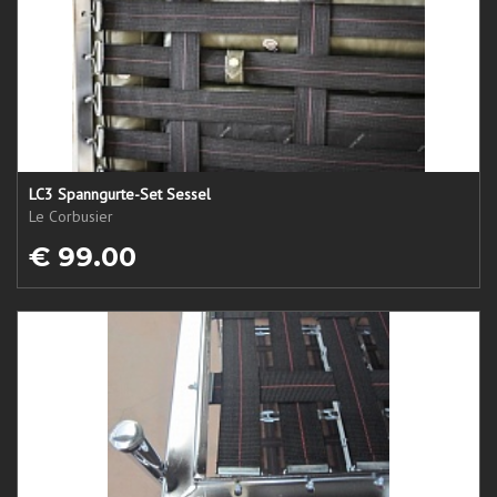
LC3 Spanngurte-Set Sessel
Le Corbusier
€ 99.00