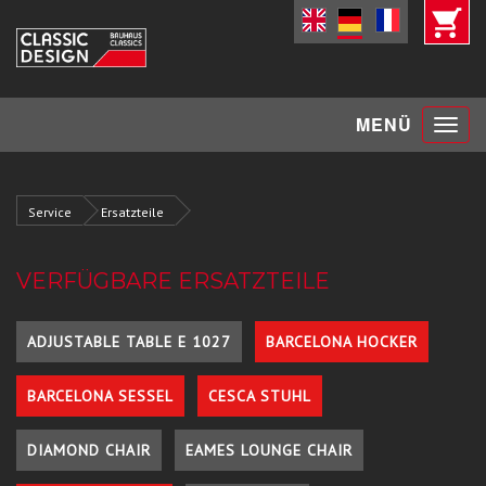
Toggle
MENÜ
navigat
Service
Ersatzteile
VERFÜGBARE ERSATZTEILE
ADJUSTABLE TABLE E 1027
BARCELONA HOCKER
BARCELONA SESSEL
CESCA STUHL
DIAMOND CHAIR
EAMES LOUNGE CHAIR