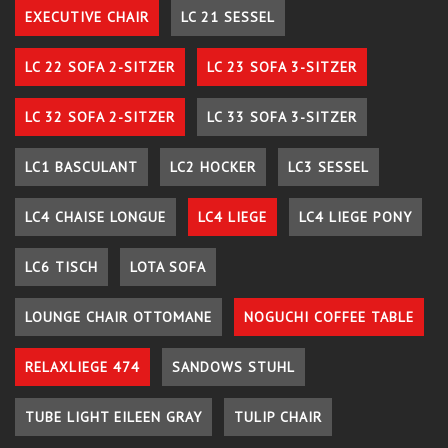
EXECUTIVE CHAIR
LC 21 SESSEL
LC 22 SOFA 2-SITZER
LC 23 SOFA 3-SITZER
LC 32 SOFA 2-SITZER
LC 33 SOFA 3-SITZER
LC1 BASCULANT
LC2 HOCKER
LC3 SESSEL
LC4 CHAISE LONGUE
LC4 LIEGE
LC4 LIEGE PONY
LC6 TISCH
LOTA SOFA
LOUNGE CHAIR OTTOMANE
NOGUCHI COFFEE TABLE
RELAXLIEGE 474
SANDOWS STUHL
TUBE LIGHT EILEEN GRAY
TULIP CHAIR