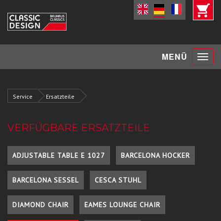
Toggle
MENÜ
navigat
Service
Ersatzteile
VERFÜGBARE ERSATZTEILE
ADJUSTABLE TABLE E 1027
BARCELONA HOCKER
BARCELONA SESSEL
CESCA STUHL
DIAMOND CHAIR
EAMES LOUNGE CHAIR