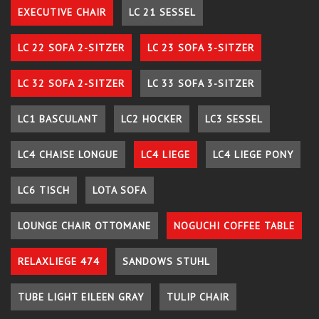
EXECUTIVE CHAIR
LC 21 SESSEL
LC 22 SOFA 2-SITZER
LC 23 SOFA 3-SITZER
LC 32 SOFA 2-SITZER
LC 33 SOFA 3-SITZER
LC1 BASCULANT
LC2 HOCKER
LC3 SESSEL
LC4 CHAISE LONGUE
LC4 LIEGE
LC4 LIEGE PONY
LC6 TISCH
LOTA SOFA
LOUNGE CHAIR OTTOMANE
NOGUCHI COFFEE TABLE
RELAXLIEGE 474
SANDOWS STUHL
TUBE LIGHT EILEEN GRAY
TULIP CHAIR