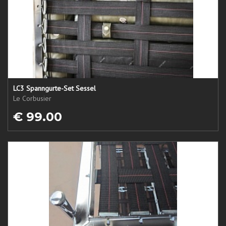
LC3 Spanngurte-Set Sessel
Le Corbusier
€ 99.00