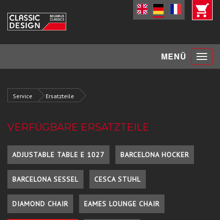
Toggle
MENÜ
navigat
Service
Ersatzteile
VERFÜGBARE ERSATZTEILE
ADJUSTABLE TABLE E 1027
BARCELONA HOCKER
BARCELONA SESSEL
CESCA STUHL
DIAMOND CHAIR
EAMES LOUNGE CHAIR