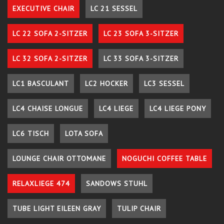
EXECUTIVE CHAIR
LC 21 SESSEL
LC 22 SOFA 2-SITZER
LC 23 SOFA 3-SITZER
LC 32 SOFA 2-SITZER
LC 33 SOFA 3-SITZER
LC1 BASCULANT
LC2 HOCKER
LC3 SESSEL
LC4 CHAISE LONGUE
LC4 LIEGE
LC4 LIEGE PONY
LC6 TISCH
LOTA SOFA
LOUNGE CHAIR OTTOMANE
NOGUCHI COFFEE TABLE
RELAXLIEGE 474
SANDOWS STUHL
TUBE LIGHT EILEEN GRAY
TULIP CHAIR