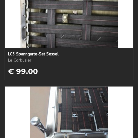
LC3 Spanngurte-Set Sessel
Le Corbusier
€ 99.00