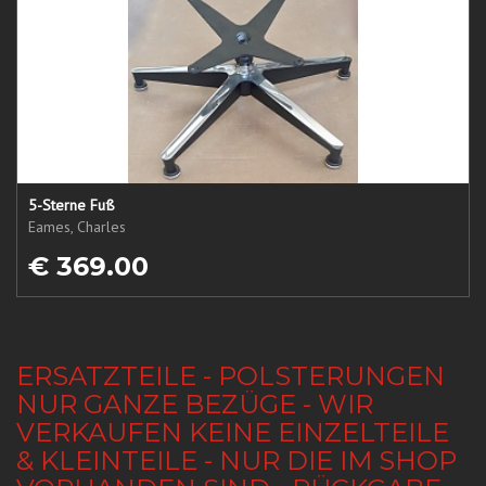
5-Sterne Fuß
Eames, Charles
€ 369.00
ERSATZTEILE - POLSTERUNGEN
NUR GANZE BEZÜGE - WIR
VERKAUFEN KEINE EINZELTEILE
& KLEINTEILE - NUR DIE IM SHOP