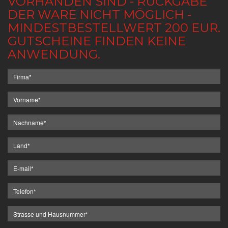
VORHANDEN SIND - RÜCKGABE
DER WARE NICHT MÖGLICH -
MINDESTBESTELLWERT 200 EUR.
GUTSCHEINE FINDEN KEINE
ANWENDUNG.