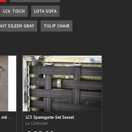
LC6 TISCH
LOTA SOFA
GHT EILEEN GRAY
TULIP CHAIR
LC 21 Sessel nur das Untergestell mit elastischen Straps
LC3 Spanngurte-Set Sessel
Le Corbusier