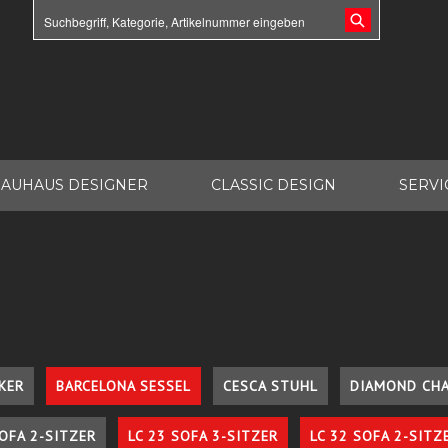
AUHAUS DESIGNER
CLASSIC DESIGN
SERVI
KER
BARCELONA SESSEL
CESCA STUHL
DIAMOND CHA
SOFA 2-SITZER
LC 23 SOFA 3-SITZER
LC 32 SOFA 2-SITZ