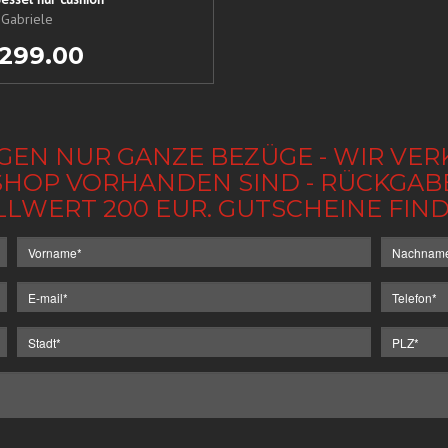
 Gabriele
 299.00
GEN NUR GANZE BEZÜGE - WIR VER
IM SHOP VORHANDEN SIND - RÜCKGA
LLWERT 200 EUR. GUTSCHEINE FI