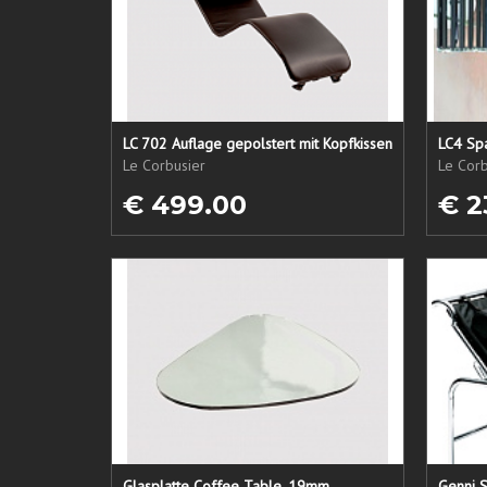
LC 702 Auflage gepolstert mit Kopfkissen
LC4 Spa
Le Corbusier
Le Corb
€ 499.00
€ 2
Glasplatte Coffee Table, 19mm
Genni S