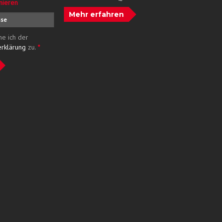
nieren
Mehr erfahren
me ich der
erklärung
zu.
*