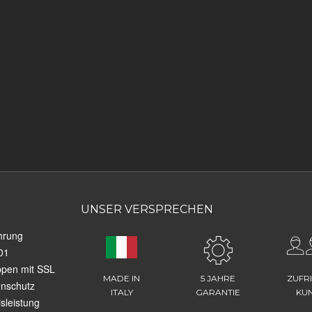
UNSER VERSPRECHEN
hrung
01
ppen mit SSL
MADE IN
5 JAHRE
ZUFR
enschutz
ITALY
GARANTIE
KU
sleistung