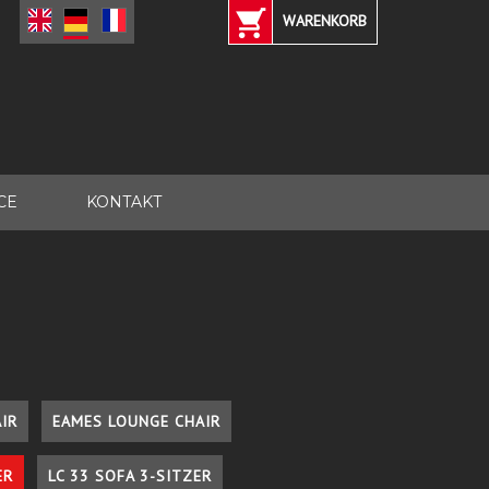
WARENKORB
CE
KONTAKT
IR
EAMES LOUNGE CHAIR
ER
LC 33 SOFA 3-SITZER