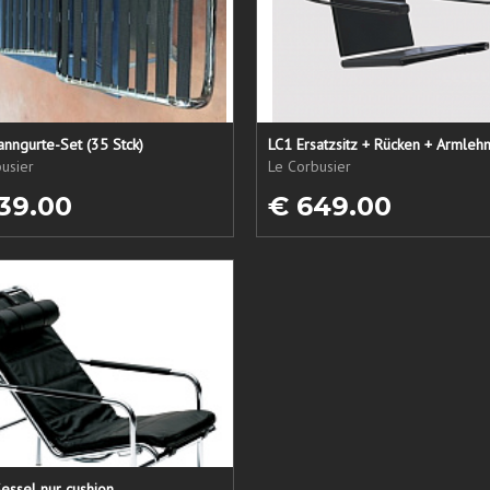
nngurte-Set (35 Stck)
usier
Le Corbusier
39.00
€ 649.00
essel nur cushion