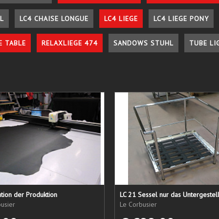
L
LC4 CHAISE LONGUE
LC4 LIEGE
LC4 LIEGE PONY
E TABLE
RELAXLIEGE 474
SANDOWS STUHL
TUBE LI
tion der Produktion
usier
Le Corbusier