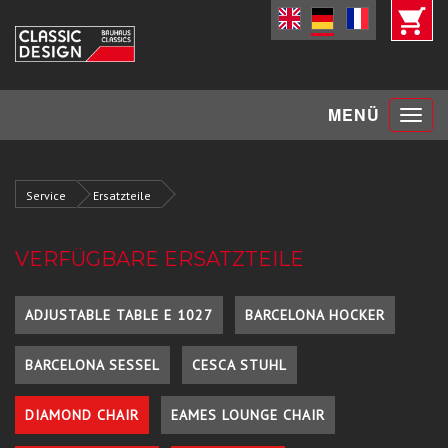
Toggle
MENÜ
navigat
Service
Ersatzteile
VERFÜGBARE ERSATZTEILE
ADJUSTABLE TABLE E 1027
BARCELONA HOCKER
BARCELONA SESSEL
CESCA STUHL
DIAMOND CHAIR
EAMES LOUNGE CHAIR