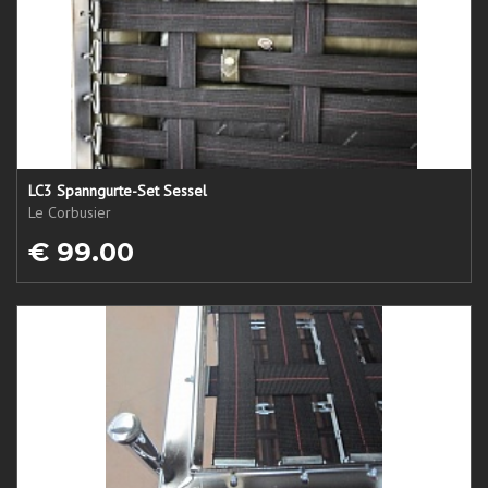
LC3 Spanngurte-Set Sessel
Le Corbusier
€ 99.00