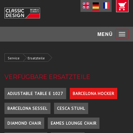
Toggle
MENÜ
navigat
Service
Ersatzteile
VERFÜGBARE ERSATZTEILE
ADJUSTABLE TABLE E 1027
BARCELONA HOCKER
BARCELONA SESSEL
CESCA STUHL
DIAMOND CHAIR
EAMES LOUNGE CHAIR