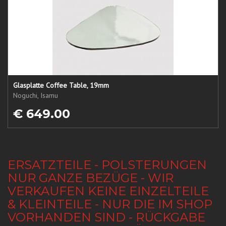
Glasplatte Coffee Table, 19mm
Noguchi, Isamu
€ 649.00
ERSATZTEILE - POLSTERUNGEN
NUR GANZE BEZÜGE - WIR
VERKAUFEN KEINE EINZELTEILE
& KLEINTEILE - NUR DIE IM SHOP
VORHANDEN SIND - RÜCKGABE