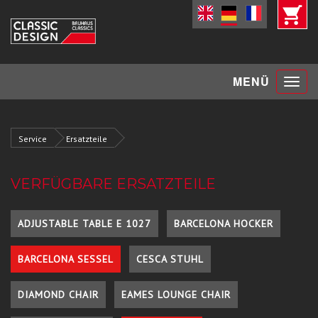
Toggle
MENÜ
navigat
Service
Ersatzteile
VERFÜGBARE ERSATZTEILE
ADJUSTABLE TABLE E 1027
BARCELONA HOCKER
BARCELONA SESSEL
CESCA STUHL
DIAMOND CHAIR
EAMES LOUNGE CHAIR