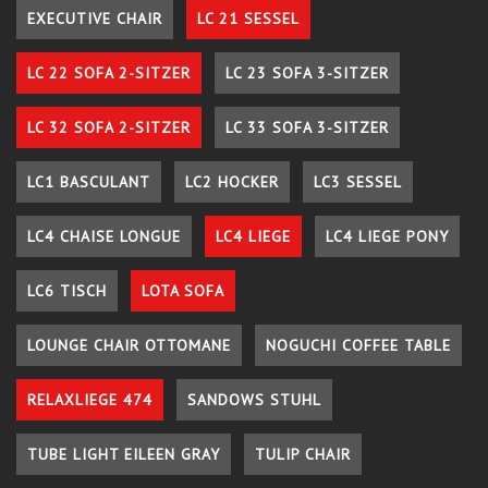
EXECUTIVE CHAIR
LC 21 SESSEL
LC 22 SOFA 2-SITZER
LC 23 SOFA 3-SITZER
LC 32 SOFA 2-SITZER
LC 33 SOFA 3-SITZER
LC1 BASCULANT
LC2 HOCKER
LC3 SESSEL
LC4 CHAISE LONGUE
LC4 LIEGE
LC4 LIEGE PONY
LC6 TISCH
LOTA SOFA
LOUNGE CHAIR OTTOMANE
NOGUCHI COFFEE TABLE
RELAXLIEGE 474
SANDOWS STUHL
TUBE LIGHT EILEEN GRAY
TULIP CHAIR