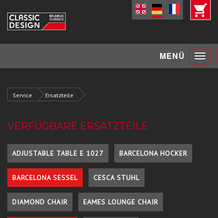
Toggle
MENÜ
navigat
Service
Ersatzteile
VERFÜGBARE ERSATZTEILE
ADJUSTABLE TABLE E 1027
BARCELONA HOCKER
BARCELONA SESSEL
CESCA STUHL
DIAMOND CHAIR
EAMES LOUNGE CHAIR