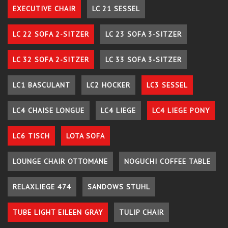
EXECUTIVE CHAIR
LC 21 SESSEL
LC 22 SOFA 2-SITZER
LC 23 SOFA 3-SITZER
LC 32 SOFA 2-SITZER
LC 33 SOFA 3-SITZER
LC1 BASCULANT
LC2 HOCKER
LC3 SESSEL
LC4 CHAISE LONGUE
LC4 LIEGE
LC4 LIEGE PONY
LC6 TISCH
LOTA SOFA
LOUNGE CHAIR OTTOMANE
NOGUCHI COFFEE TABLE
RELAXLIEGE 474
SANDOWS STUHL
TUBE LIGHT EILEEN GRAY
TULIP CHAIR