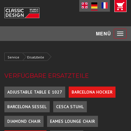
Toggle
MENÜ
navigat
Service
Ersatzteile
VERFÜGBARE ERSATZTEILE
ADJUSTABLE TABLE E 1027
BARCELONA HOCKER
BARCELONA SESSEL
CESCA STUHL
DIAMOND CHAIR
EAMES LOUNGE CHAIR