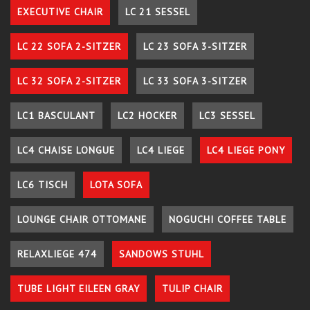
EXECUTIVE CHAIR
LC 21 SESSEL
LC 22 SOFA 2-SITZER
LC 23 SOFA 3-SITZER
LC 32 SOFA 2-SITZER
LC 33 SOFA 3-SITZER
LC1 BASCULANT
LC2 HOCKER
LC3 SESSEL
LC4 CHAISE LONGUE
LC4 LIEGE
LC4 LIEGE PONY
LC6 TISCH
LOTA SOFA
LOUNGE CHAIR OTTOMANE
NOGUCHI COFFEE TABLE
RELAXLIEGE 474
SANDOWS STUHL
TUBE LIGHT EILEEN GRAY
TULIP CHAIR