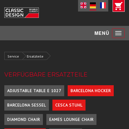
Toggle
MENÜ
navigat
Service
Ersatzteile
VERFÜGBARE ERSATZTEILE
ADJUSTABLE TABLE E 1027
BARCELONA HOCKER
BARCELONA SESSEL
CESCA STUHL
DIAMOND CHAIR
EAMES LOUNGE CHAIR