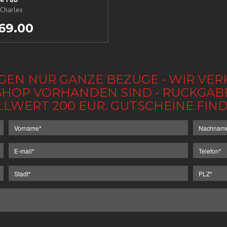
Charles
69.00
GEN NUR GANZE BEZÜGE - WIR VER
IM SHOP VORHANDEN SIND - RÜCKGA
LLWERT 200 EUR. GUTSCHEINE FI