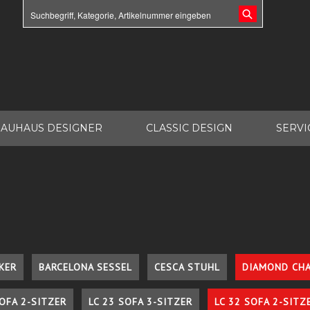
AUHAUS DESIGNER
CLASSIC DESIGN
SERVI
KER
BARCELONA SESSEL
CESCA STUHL
DIAMOND CHA
SOFA 2-SITZER
LC 23 SOFA 3-SITZER
LC 32 SOFA 2-SITZ