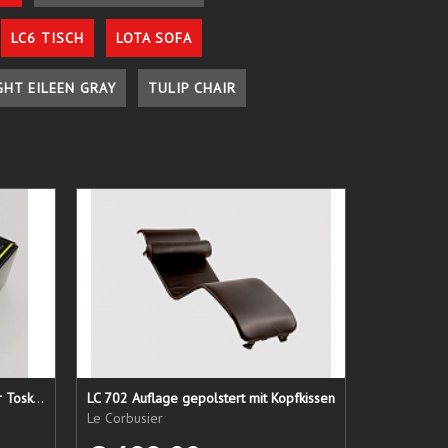
LC6 TISCH
LOTA SOFA
GHT EILEEN GRAY
TULIP CHAIR
Lederpflege-Set ein Gruß aus der Toskana...
LC 702 Auflage gepolstert mit Kopfkissen
Le Corbusier