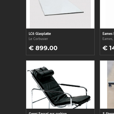
LC6 Glasplatte
Eames 
Le Corbusier
Eames, 
€ 899.00
€ 1
Genni Sessel nur cushion
5-Ster