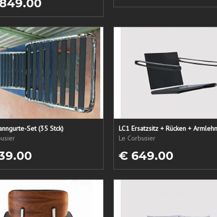
 849.00
nngurte-Set (35 Stck)
usier
Le Corbusier
39.00
€ 649.00