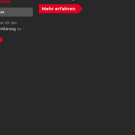
nieren
Mehr erfahren
me ich der
erklärung
zu.
*