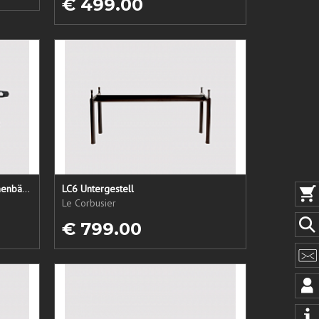
€ 499.00
LC1 Ersatzsitz + Rücken + Armlehnenbänder
LC6 Untergestell
Le Corbusier
€ 799.00