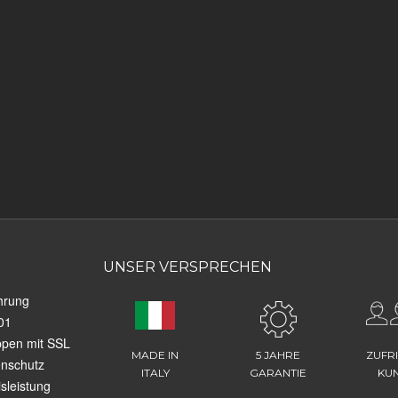
UNSER VERSPRECHEN
hrung
01
ppen mit SSL
MADE IN
5 JAHRE
ZUFR
enschutz
ITALY
GARANTIE
KU
sleistung