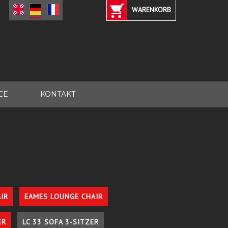
WARENKORB
CE
KONTAKT
IR
EAMES LOUNGE CHAIR
ER
LC 33 SOFA 3-SITZER