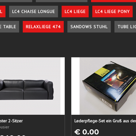
L
LC4 CHAISE LONGUE
LC4 LIEGE
LC4 LIEGE PONY
E TABLE
RELAXLIEGE 474
SANDOWS STUHL
TUBE LI
ster 2-Sitzer
usier
€ 0.00