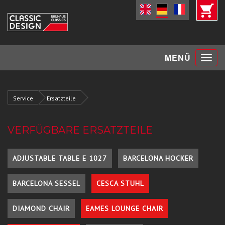
Toggle
MENÜ
navigat
Service
Ersatzteile
VERFÜGBARE ERSATZTEILE
ADJUSTABLE TABLE E 1027
BARCELONA HOCKER
BARCELONA SESSEL
CESCA STUHL
DIAMOND CHAIR
EAMES LOUNGE CHAIR