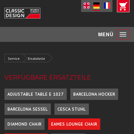
Toggle
MENÜ
navigat
Service
Ersatzteile
VERFÜGBARE ERSATZTEILE
ADJUSTABLE TABLE E 1027
BARCELONA HOCKER
BARCELONA SESSEL
CESCA STUHL
DIAMOND CHAIR
EAMES LOUNGE CHAIR