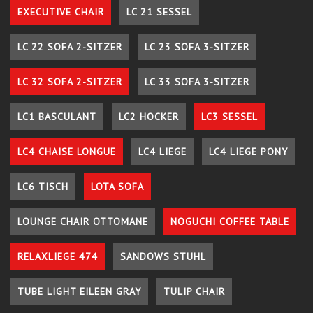
EXECUTIVE CHAIR
LC 21 SESSEL
LC 22 SOFA 2-SITZER
LC 23 SOFA 3-SITZER
LC 32 SOFA 2-SITZER
LC 33 SOFA 3-SITZER
LC1 BASCULANT
LC2 HOCKER
LC3 SESSEL
LC4 CHAISE LONGUE
LC4 LIEGE
LC4 LIEGE PONY
LC6 TISCH
LOTA SOFA
LOUNGE CHAIR OTTOMANE
NOGUCHI COFFEE TABLE
RELAXLIEGE 474
SANDOWS STUHL
TUBE LIGHT EILEEN GRAY
TULIP CHAIR