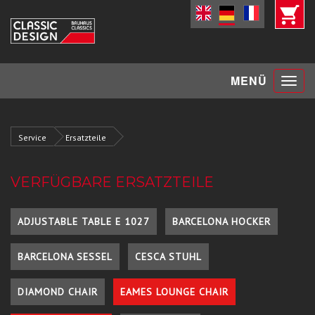
Toggle
MENÜ
navigat
Service
Ersatzteile
VERFÜGBARE ERSATZTEILE
ADJUSTABLE TABLE E 1027
BARCELONA HOCKER
BARCELONA SESSEL
CESCA STUHL
DIAMOND CHAIR
EAMES LOUNGE CHAIR