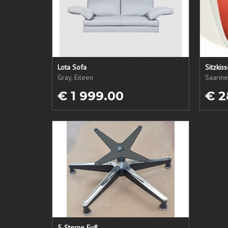
Lota Sofa
Sitzkis
Gray, Eileen
Saarine
€ 1 999.00
€ 2
5-Sterne Fuß