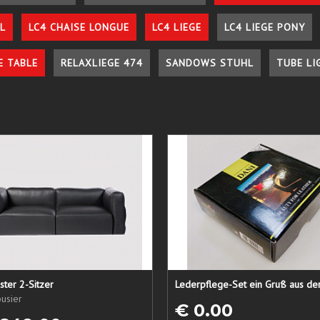
L
LC4 CHAISE LONGUE
LC4 LIEGE
LC4 LIEGE PONY
E TABLE
RELAXLIEGE 474
SANDOWS STUHL
TUBE LI
ster 2-Sitzer
usier
€ 0.00