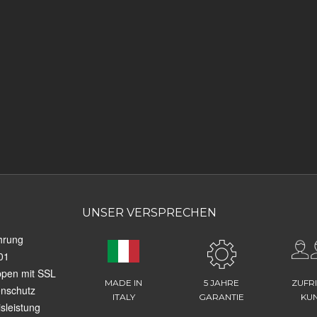
UNSER VERSPRECHEN
hrung
01
ppen mit SSL
MADE IN
5 JAHRE
ZUFR
enschutz
ITALY
GARANTIE
KU
sleistung