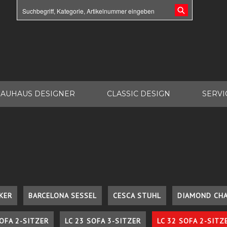
AUHAUS DESIGNER
CLASSIC DESIGN
SERVI
KER
BARCELONA SESSEL
CESCA STUHL
DIAMOND CHA
SOFA 2-SITZER
LC 23 SOFA 3-SITZER
LC 32 SOFA 2-SITZ