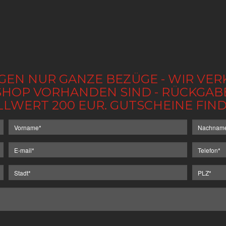
GEN NUR GANZE BEZÜGE - WIR VER
IM SHOP VORHANDEN SIND - RÜCKGA
LLWERT 200 EUR. GUTSCHEINE FI