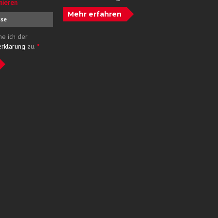
nieren
Mehr erfahren
me ich der
erklärung
zu.
*