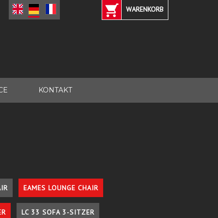
WARENKORB
CE
KONTAKT
IR
EAMES LOUNGE CHAIR
ER
LC 33 SOFA 3-SITZER