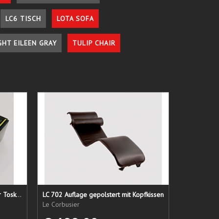
LC6 TISCH
LOTA SOFA
GHT EILEEN GRAY
TULIP CHAIR
Lederpflege-Set ein Gruß aus der Toskana...
LC 702 Auflage gepolstert mit Kopfkissen
Le Corbusier