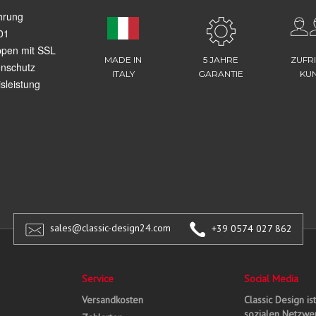
hrung
01
ppen mit SSL
MADE IN
5 JAHRE
ZUFR
enschutz
ITALY
GARANTIE
KU
sleistung
sales@classic-design24.com
+39 0574 027 862
Service
Social Media
Versandkosten
Classic Design is
sozialen Netzwer