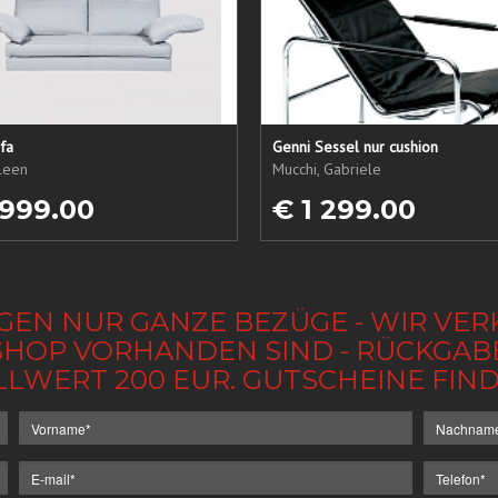
fa
Genni Sessel nur cushion
ileen
Mucchi, Gabriele
 999.00
€ 1 299.00
GEN NUR GANZE BEZÜGE - WIR VER
IM SHOP VORHANDEN SIND - RÜCKGA
LLWERT 200 EUR. GUTSCHEINE FI