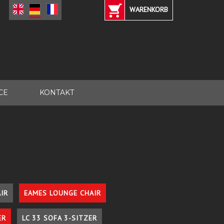
WARENKORB
CE
KONTAKT
IR
EAMES LOUNGE CHAIR
ER
LC 33 SOFA 3-SITZER