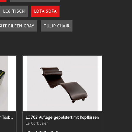
LC6 TISCH
LOTA SOFA
GHT EILEEN GRAY
TULIP CHAIR
Lederpflege-Set ein Gruß aus der Toskana...
LC 702 Auflage gepolstert mit Kopfkissen
Le Corbusier