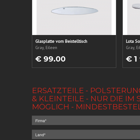
Glasplatte vom Beistelltisch
Lota So
Gray, Eileen
Gray, E
€ 99.00
€ 1
ERSATZTEILE - POLSTERUN
& KLEINTEILE - NUR DIE 
MÖGLICH - MINDESTBESTE