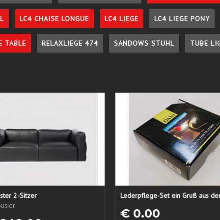
L
LC4 CHAISE LONGUE
LC4 LIEGE
LC4 LIEGE PONY
E TABLE
RELAXLIEGE 474
SANDOWS STUHL
TUBE LI
ster 2-Sitzer
usier
€ 0.00