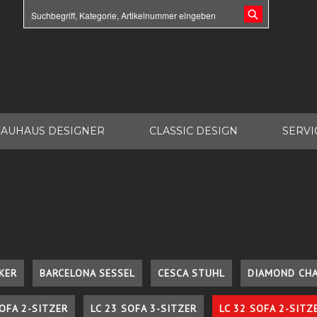
AUHAUS DESIGNER
CLASSIC DESIGN
SERVI
KER
BARCELONA SESSEL
CESCA STUHL
DIAMOND CHA
SOFA 2-SITZER
LC 23 SOFA 3-SITZER
LC 32 SOFA 2-SITZ