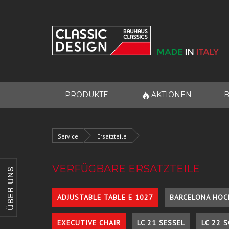
🔥
PRODUKTE
AKTIONEN
B
Service
Ersatzteile
VERFÜGBARE ERSATZTEILE
ÜBER UNS
ADJUSTABLE TABLE E 1027
BARCELONA HOC
EXECUTIVE CHAIR
LC 21 SESSEL
LC 22 