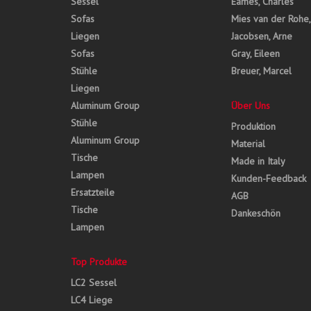
Sessel
Eames, Charles
Sofas
Mies van der Rohe
Liegen
Jacobsen, Arne
Sofas
Gray, Eileen
Stühle
Breuer, Marcel
Liegen
Aluminum Group
Über Uns
Stühle
Produktion
Aluminum Group
Material
Tische
Made in Italy
Lampen
Kunden-Feedback
Ersatzteile
AGB
Tische
Dankeschön
Lampen
Top Produkte
LC2 Sessel
LC4 Liege