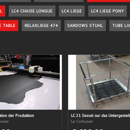
L
LC4 CHAISE LONGUE
LC4 LIEGE
LC4 LIEGE PONY
E TABLE
RELAXLIEGE 474
SANDOWS STUHL
TUBE LI
tion der Produktion
usier
Le Corbusier