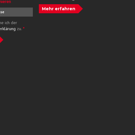
nieren
Mehr erfahren
me ich der
erklärung
zu.
*