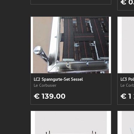
€ 0
LC2 Spanngurte-Set Sessel
LC3 Pol
Le Corbusier
Le Corb
€ 139.00
€ 1