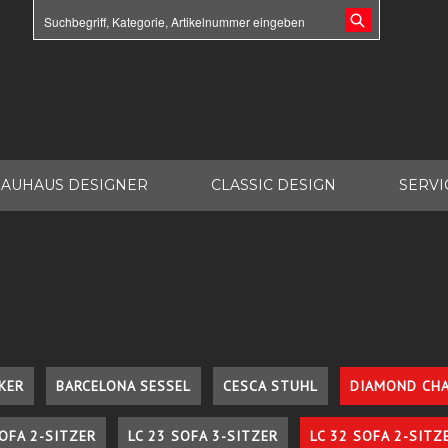
AUHAUS DESIGNER
CLASSIC DESIGN
SERVI
KER
BARCELONA SESSEL
CESCA STUHL
DIAMOND CHA
SOFA 2-SITZER
LC 23 SOFA 3-SITZER
LC 32 SOFA 2-SITZ