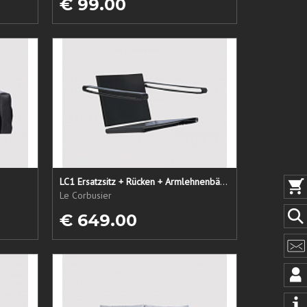
€ 99.00
LC1 Ersatzsitz + Rücken + Armlehnenbänder
Le Corbusier
€ 649.00