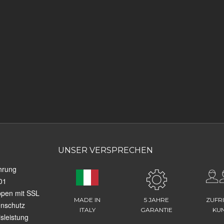
UNSER VERSPRECHEN
hrung
01
ppen mit SSL
MADE IN
5 JAHRE
ZUFR
enschutz
ITALY
GARANTIE
KU
sleistung