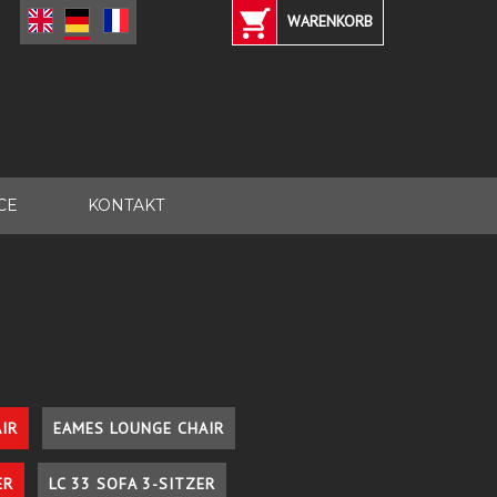
WARENKORB
CE
KONTAKT
IR
EAMES LOUNGE CHAIR
ER
LC 33 SOFA 3-SITZER