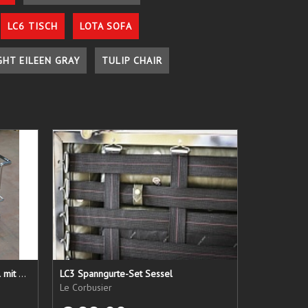
LC6 TISCH
LOTA SOFA
GHT EILEEN GRAY
TULIP CHAIR
LC 21 Sessel nur das Untergestell mit elastischen Straps
LC3 Spanngurte-Set Sessel
Le Corbusier