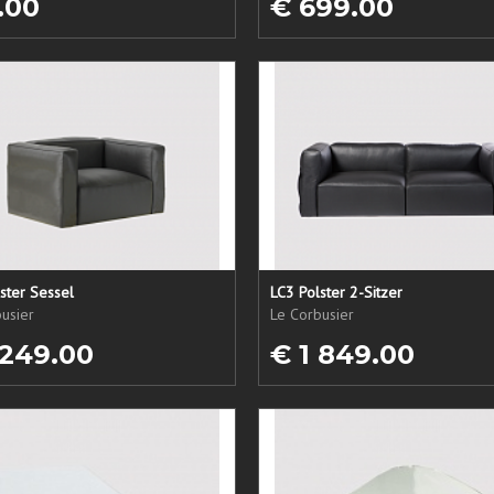
.00
€ 699.00
ster Sessel
LC3 Polster 2-Sitzer
usier
Le Corbusier
 249.00
€ 1 849.00