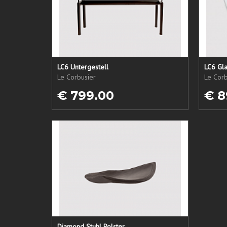
LC6 Untergestell
LC6 Gla
Le Corbusier
Le Corb
€ 799.00
€ 8
Diamond Stuhl Polster