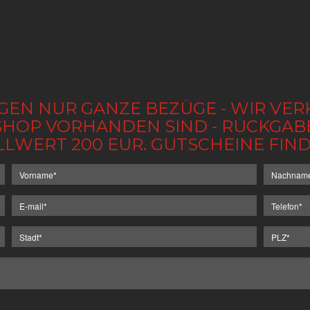
GEN NUR GANZE BEZÜGE - WIR VER
IM SHOP VORHANDEN SIND - RÜCKGA
LLWERT 200 EUR. GUTSCHEINE FI