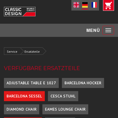
Toggle
MENÜ
navigat
Service
Ersatzteile
VERFÜGBARE ERSATZTEILE
ADJUSTABLE TABLE E 1027
BARCELONA HOCKER
BARCELONA SESSEL
CESCA STUHL
DIAMOND CHAIR
EAMES LOUNGE CHAIR