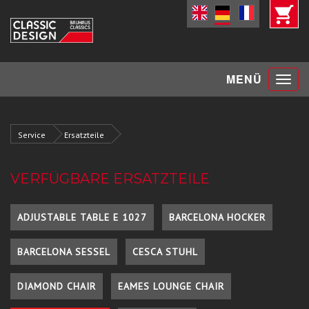
Toggle
MENÜ
navigat
Service
Ersatzteile
VERFÜGBARE ERSATZTEILE
ADJUSTABLE TABLE E 1027
BARCELONA HOCKER
BARCELONA SESSEL
CESCA STUHL
DIAMOND CHAIR
EAMES LOUNGE CHAIR