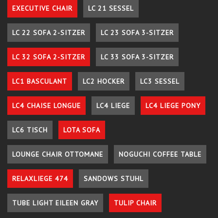
EXECUTIVE CHAIR
LC 21 SESSEL
LC 22 SOFA 2-SITZER
LC 23 SOFA 3-SITZER
LC 32 SOFA 2-SITZER
LC 33 SOFA 3-SITZER
LC1 BASCULANT
LC2 HOCKER
LC3 SESSEL
LC4 CHAISE LONGUE
LC4 LIEGE
LC4 LIEGE PONY
LC6 TISCH
LOTA SOFA
LOUNGE CHAIR OTTOMANE
NOGUCHI COFFEE TABLE
RELAXLIEGE 474
SANDOWS STUHL
TUBE LIGHT EILEEN GRAY
TULIP CHAIR