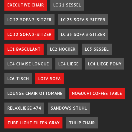
EXECUTIVE CHAIR
LC 21 SESSEL
LC 22 SOFA 2-SITZER
LC 23 SOFA 3-SITZER
LC 32 SOFA 2-SITZER
LC 33 SOFA 3-SITZER
LC1 BASCULANT
LC2 HOCKER
LC3 SESSEL
LC4 CHAISE LONGUE
LC4 LIEGE
LC4 LIEGE PONY
LC6 TISCH
LOTA SOFA
LOUNGE CHAIR OTTOMANE
NOGUCHI COFFEE TABLE
RELAXLIEGE 474
SANDOWS STUHL
TUBE LIGHT EILEEN GRAY
TULIP CHAIR