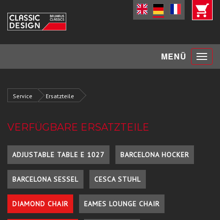
Toggle
MENÜ
navigat
Service
Ersatzteile
VERFÜGBARE ERSATZTEILE
ADJUSTABLE TABLE E 1027
BARCELONA HOCKER
BARCELONA SESSEL
CESCA STUHL
DIAMOND CHAIR
EAMES LOUNGE CHAIR