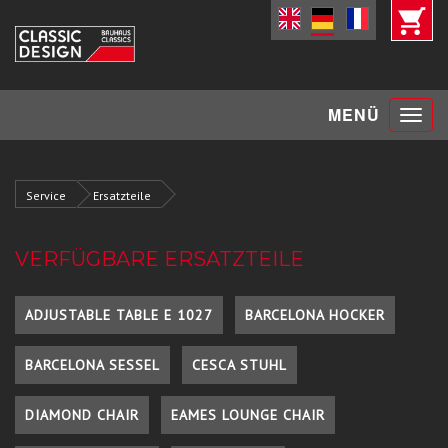
Toggle
MENÜ
navigat
Service
Ersatzteile
VERFÜGBARE ERSATZTEILE
ADJUSTABLE TABLE E 1027
BARCELONA HOCKER
BARCELONA SESSEL
CESCA STUHL
DIAMOND CHAIR
EAMES LOUNGE CHAIR