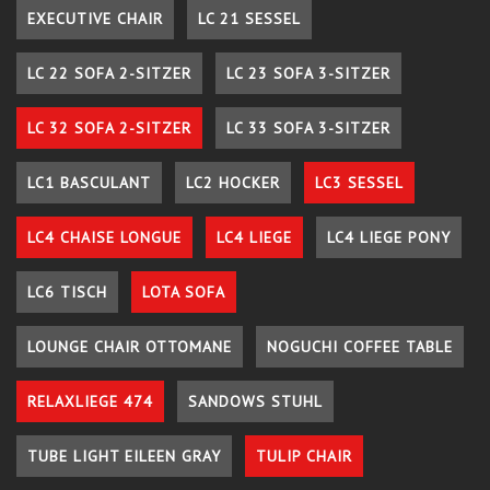
EXECUTIVE CHAIR
LC 21 SESSEL
LC 22 SOFA 2-SITZER
LC 23 SOFA 3-SITZER
LC 32 SOFA 2-SITZER
LC 33 SOFA 3-SITZER
LC1 BASCULANT
LC2 HOCKER
LC3 SESSEL
LC4 CHAISE LONGUE
LC4 LIEGE
LC4 LIEGE PONY
LC6 TISCH
LOTA SOFA
LOUNGE CHAIR OTTOMANE
NOGUCHI COFFEE TABLE
RELAXLIEGE 474
SANDOWS STUHL
TUBE LIGHT EILEEN GRAY
TULIP CHAIR