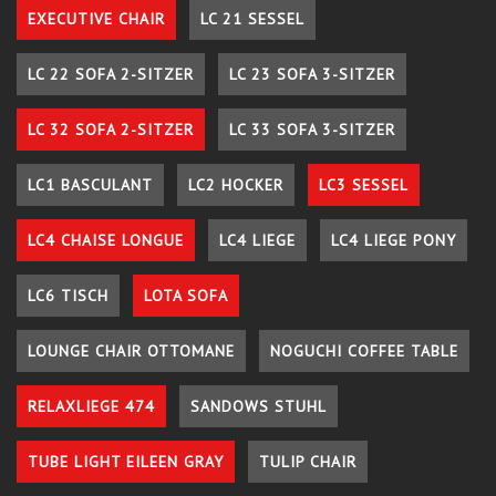
EXECUTIVE CHAIR
LC 21 SESSEL
LC 22 SOFA 2-SITZER
LC 23 SOFA 3-SITZER
LC 32 SOFA 2-SITZER
LC 33 SOFA 3-SITZER
LC1 BASCULANT
LC2 HOCKER
LC3 SESSEL
LC4 CHAISE LONGUE
LC4 LIEGE
LC4 LIEGE PONY
LC6 TISCH
LOTA SOFA
LOUNGE CHAIR OTTOMANE
NOGUCHI COFFEE TABLE
RELAXLIEGE 474
SANDOWS STUHL
TUBE LIGHT EILEEN GRAY
TULIP CHAIR