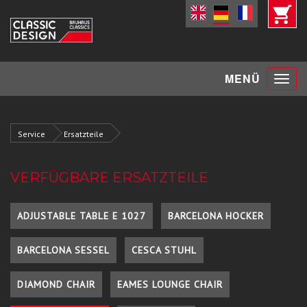
Toggle
MENÜ
navigat
Service
Ersatzteile
VERFÜGBARE ERSATZTEILE
ADJUSTABLE TABLE E 1027
BARCELONA HOCKER
BARCELONA SESSEL
CESCA STUHL
DIAMOND CHAIR
EAMES LOUNGE CHAIR