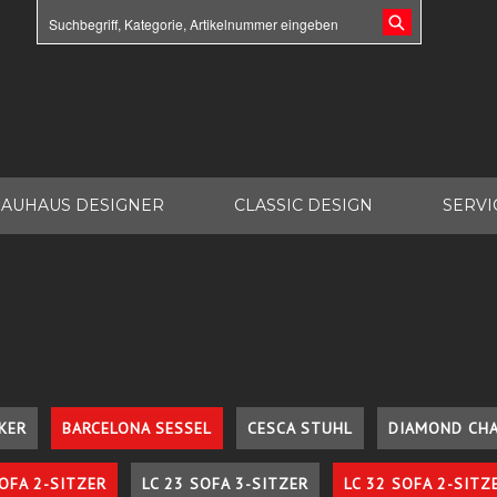
AUHAUS DESIGNER
CLASSIC DESIGN
SERVI
KER
BARCELONA SESSEL
CESCA STUHL
DIAMOND CHA
SOFA 2-SITZER
LC 23 SOFA 3-SITZER
LC 32 SOFA 2-SITZ