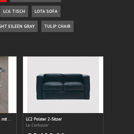
LC6 TISCH
LOTA SOFA
GHT EILEEN GRAY
TULIP CHAIR
LC 21 Sessel nur das Untergestell mit elastischen Straps
LC2 Polster 2-Sitzer
Le Corbusier