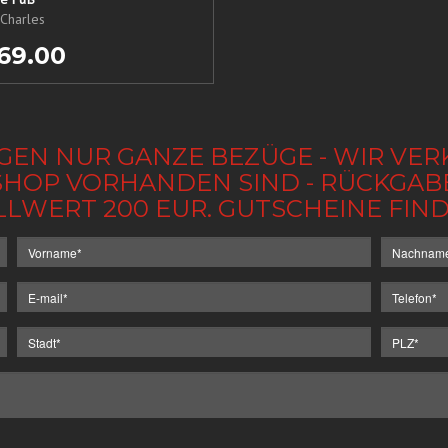
Charles
69.00
GEN NUR GANZE BEZÜGE - WIR VER
IM SHOP VORHANDEN SIND - RÜCKGA
LLWERT 200 EUR. GUTSCHEINE FI