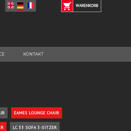
WARENKORB
CE
KONTAKT
IR
EAMES LOUNGE CHAIR
ER
LC 33 SOFA 3-SITZER