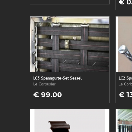
€ 0
LC3 Spanngurte-Set Sessel
LC2 Sp
Le Corbusier
Le Corb
€ 99.00
€ 1