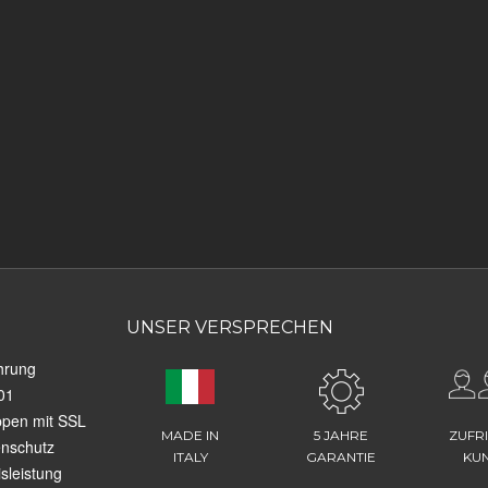
UNSER VERSPRECHEN
hrung
01
ppen mit SSL
MADE IN
5 JAHRE
ZUFR
enschutz
ITALY
GARANTIE
KU
sleistung