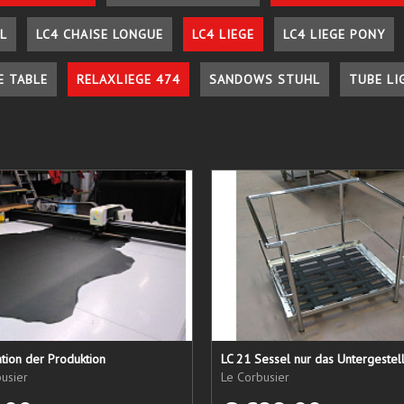
L
LC4 CHAISE LONGUE
LC4 LIEGE
LC4 LIEGE PONY
E TABLE
RELAXLIEGE 474
SANDOWS STUHL
TUBE LI
tion der Produktion
usier
Le Corbusier