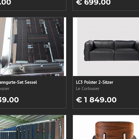
.00
€ 699.00
anngurte-Set Sessel
LC3 Polster 2-Sitzer
usier
Le Corbusier
39.00
€ 1 849.00