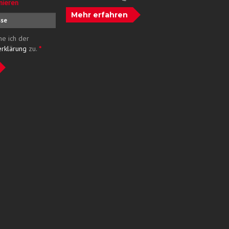
nieren
Mehr erfahren
me ich der
erklärung
zu.
*