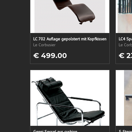
LC 702 Auflage gepolstert mit Kopfkissen
LC4 Spa
Le Corbusier
Le Corb
€ 499.00
€ 2
Genni Sessel nur cushion
5-Ster