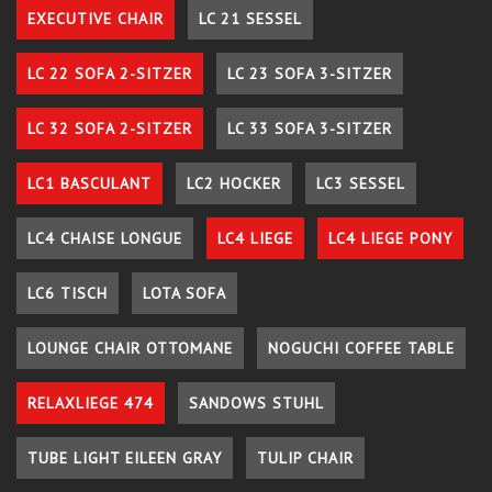
EXECUTIVE CHAIR
LC 21 SESSEL
LC 22 SOFA 2-SITZER
LC 23 SOFA 3-SITZER
LC 32 SOFA 2-SITZER
LC 33 SOFA 3-SITZER
LC1 BASCULANT
LC2 HOCKER
LC3 SESSEL
LC4 CHAISE LONGUE
LC4 LIEGE
LC4 LIEGE PONY
LC6 TISCH
LOTA SOFA
LOUNGE CHAIR OTTOMANE
NOGUCHI COFFEE TABLE
RELAXLIEGE 474
SANDOWS STUHL
TUBE LIGHT EILEEN GRAY
TULIP CHAIR