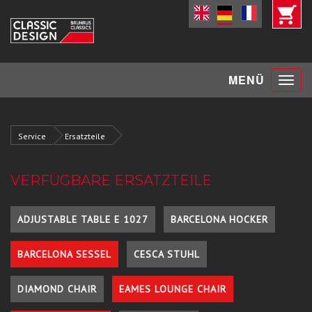
Toggle
MENÜ
navigat
Service
Ersatzteile
VERFÜGBARE ERSATZTEILE
ADJUSTABLE TABLE E 1027
BARCELONA HOCKER
BARCELONA SESSEL
CESCA STUHL
DIAMOND CHAIR
EAMES LOUNGE CHAIR