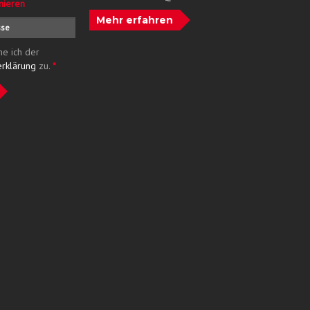
nieren
Mehr erfahren
me ich der
erklärung
zu.
*