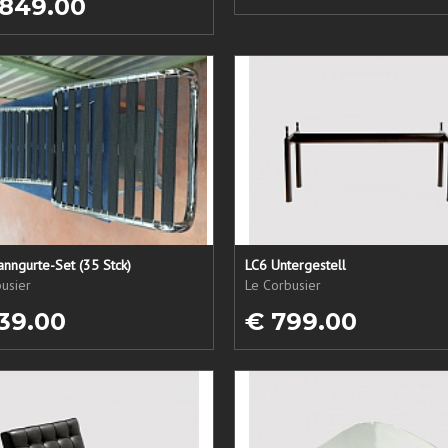
 849.00
nngurte-Set (35 Stck)
LC6 Untergestell
usier
Le Corbusier
39.00
€ 799.00