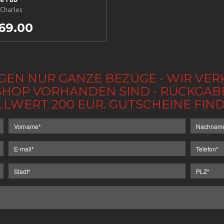
Charles
69.00
GEN NUR GANZE BEZÜGE - WIR VER
IM SHOP VORHANDEN SIND - RÜCKGA
LLWERT 200 EUR. GUTSCHEINE FI