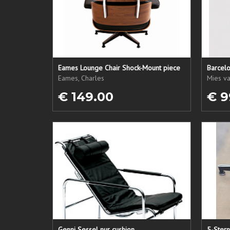
Eames Lounge Chair Shock-Mount piece
Barcelo
Eames, Charles
Mies v
€ 149.00
€ 9
Genni Sessel nur cushion
5-Ster