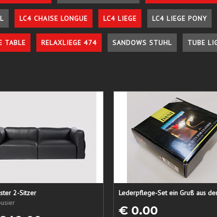
L
LC4 CHAISE LONGUE
LC4 LIEGE
LC4 LIEGE PONY
E TABLE
RELAXLIEGE 474
SANDOWS STUHL
TUBE LI
ster 2-Sitzer
usier
€ 0.00