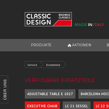
🔥
PRODUKTE
AKTIONEN
B
Service
Ersatzteile
VERFÜGBARE ERSATZTEILE
ÜBER UNS
ADJUSTABLE TABLE E 1027
BARCELONA HOC
EXECUTIVE CHAIR
LC 21 SESSEL
LC 22 