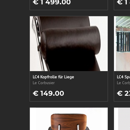
€ 1 499.00
€ 1
LC4 Kopfrolle für Liege
LC4 Spa
Le Corbusier
Le Corb
€ 149.00
€ 2