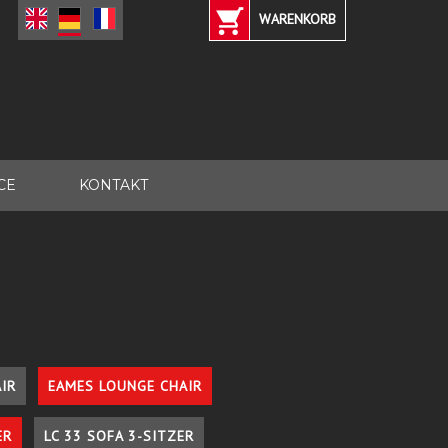
WARENKORB
CE
KONTAKT
IR
EAMES LOUNGE CHAIR
ER
LC 33 SOFA 3-SITZER