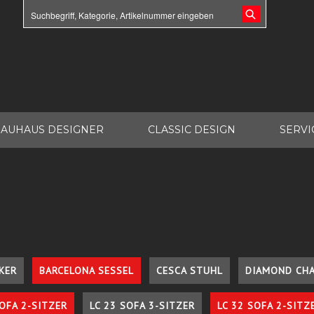
AUHAUS DESIGNER
CLASSIC DESIGN
SERVI
KER
BARCELONA SESSEL
CESCA STUHL
DIAMOND CHA
SOFA 2-SITZER
LC 23 SOFA 3-SITZER
LC 32 SOFA 2-SITZ