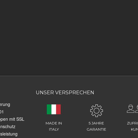
UNSER VERSPRECHEN
hrung
01
ppen mit SSL
MADE IN
5 JAHRE
ZUFR
enschutz
ITALY
GARANTIE
KU
sleistung