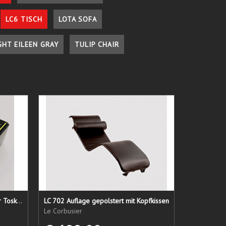
LC6 TISCH
LOTA SOFA
GHT EILEEN GRAY
TULIP CHAIR
Lederpflege-Set ein Gruß aus der Toskana...
LC 702 Auflage gepolstert mit Kopfkissen
Le Corbusier