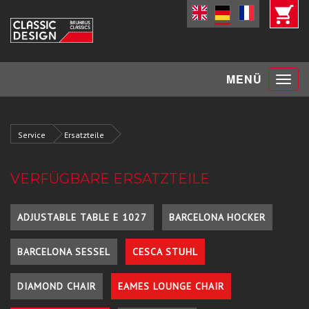
Toggle
MENÜ
navigat
Service
Ersatzteile
VERFÜGBARE ERSATZTEILE
ADJUSTABLE TABLE E 1027
BARCELONA HOCKER
BARCELONA SESSEL
CESCA STUHL
DIAMOND CHAIR
EAMES LOUNGE CHAIR