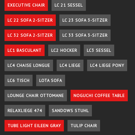
EXECUTIVE CHAIR
LC 21 SESSEL
LC 22 SOFA 2-SITZER
LC 23 SOFA 3-SITZER
LC 32 SOFA 2-SITZER
LC 33 SOFA 3-SITZER
LC1 BASCULANT
LC2 HOCKER
LC3 SESSEL
LC4 CHAISE LONGUE
LC4 LIEGE
LC4 LIEGE PONY
LC6 TISCH
LOTA SOFA
LOUNGE CHAIR OTTOMANE
NOGUCHI COFFEE TABLE
RELAXLIEGE 474
SANDOWS STUHL
TUBE LIGHT EILEEN GRAY
TULIP CHAIR