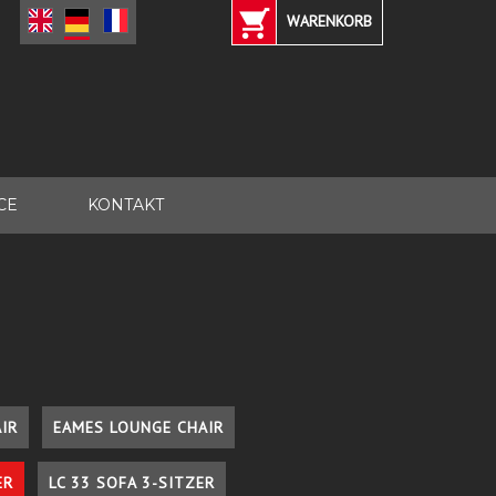
WARENKORB
CE
KONTAKT
IR
EAMES LOUNGE CHAIR
ER
LC 33 SOFA 3-SITZER