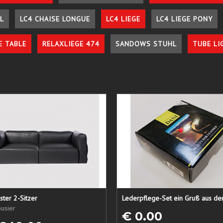
L
LC4 CHAISE LONGUE
LC4 LIEGE
LC4 LIEGE PONY
E TABLE
RELAXLIEGE 474
SANDOWS STUHL
TUBE LI
ster 2-Sitzer
usier
€ 0.00