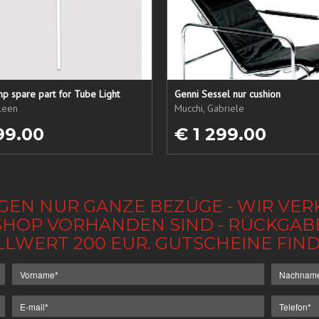
p spare part for Tube Light
Genni Sessel nur cushion
ileen
Mucchi, Gabriele
99.00
€ 1 299.00
GEN NUR GANZE BEZÜGE - WIR VER
IM SHOP VORHANDEN SIND - RÜCKGA
LLWERT 200 EUR. GUTSCHEINE FI