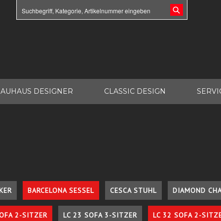
AUHAUS DESIGNER
CLASSIC DESIGN
SERVI
KER
BARCELONA SESSEL
CESCA STUHL
DIAMOND CHA
SOFA 2-SITZER
LC 23 SOFA 3-SITZER
LC 32 SOFA 2-SITZ