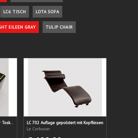
LC6 TISCH
LOTA SOFA
GHT EILEEN GRAY
TULIP CHAIR
Lederpflege-Set ein Gruß aus der Toskana...
LC 702 Auflage gepolstert mit Kopfkissen
Le Corbusier