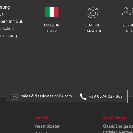
hrung
01
ppen mit SSL
MADE IN
5 JAHRE
ZUFR
enschutz
ITALY
GARANTIE
KU
sleistung
sales@classic-design24.com
+39 0574 027 862
Service
Social Media
Versandkosten
Classic Design is
sozialen Netzwer