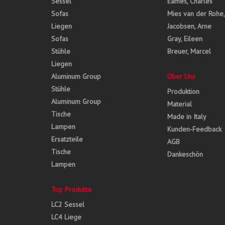
Sessel
Eames, Charles
Sofas
Mies van der Rohe
Liegen
Jacobsen, Arne
Sofas
Gray, Eileen
Stühle
Breuer, Marcel
Liegen
Aluminum Group
Über Uns
Stühle
Produktion
Aluminum Group
Material
Tische
Made in Italy
Lampen
Kunden-Feedback
Ersatzteile
AGB
Tische
Dankeschön
Lampen
Top Produkte
LC2 Sessel
LC4 Liege