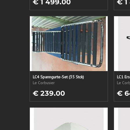
€ 1 499.00
€ 1
LC4 Spanngurte-Set (35 Stck)
Le Corbusier
Le Corb
€ 239.00
€ 6