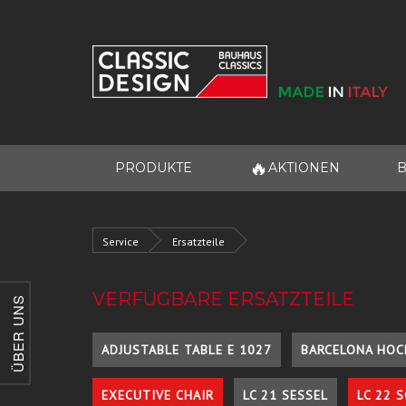
🔥
PRODUKTE
AKTIONEN
B
Service
Ersatzteile
VERFÜGBARE ERSATZTEILE
ÜBER UNS
ADJUSTABLE TABLE E 1027
BARCELONA HOC
EXECUTIVE CHAIR
LC 21 SESSEL
LC 22 