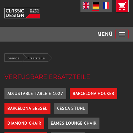
Toggle
MENÜ
navigat
Service
Ersatzteile
VERFÜGBARE ERSATZTEILE
ADJUSTABLE TABLE E 1027
BARCELONA HOCKER
BARCELONA SESSEL
CESCA STUHL
DIAMOND CHAIR
EAMES LOUNGE CHAIR