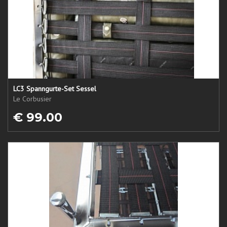
LC3 Spanngurte-Set Sessel
Le Corbusier
€ 99.00